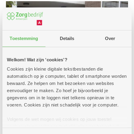
Toestemming
Details
Over
Welkom! Wat zijn ‘cookies’?
Cookies zijn kleine digitale tekstbestanden die
automatisch op je computer, tablet of smartphone worden
bewaard. Ze helpen om het bezoeken van websites
eenvoudiger te maken. Zo hoef je bijvoorbeeld je
Een premie of andere
gegevens om in te loggen niet telkens opnieuw in te
voeren. Cookies zijn niet schadelijk voor je computer.
financiële steun?
Voor jouw verplaatsingen met de auto, een bus,
Volgens de wet mogen wij cookies op jouw toestel
de trein zijn er enkele voordelige oplossingen.
opslaan als ze strikt noodzakelijk zijn voor het gebruik
Interesse of vragen? We helpen je graag bij jouw
van de site, dat kan je niet weigeren. Voor andere soorten