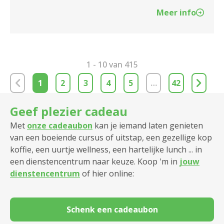
Meer info
1 - 10 van 415
1
2
3
4
5
…
42
Geef plezier cadeau
Met
onze cadeaubon
kan je iemand laten genieten
van een boeiende cursus of uitstap, een gezellige kop
koffie, een uurtje wellness, een hartelijke lunch ... in
een dienstencentrum naar keuze. Koop 'm in
jouw
dienstencentrum
of hier online:
Schenk een cadeaubon