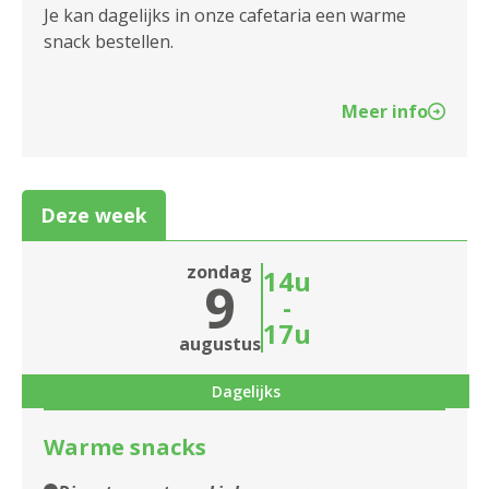
2140 Borgerhout
Je kan dagelijks in onze cafetaria een warme
snack bestellen.
2170 Merksem
2180 Ekeren
Meer info
2600 Berchem
2610 Wilrijk
Deze week
2660 Hoboken
zondag
14u
9
2950 Kapellen
-
17u
augustus
Dagelijks
Warme snacks