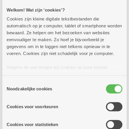
Train je geheugen samen met Mauritz en daag
Welkom! Wat zijn ‘cookies’?
je uit, elke week opnieuw naar de juiste
oplossingen te zoeken voor zijn oefeningen!
Cookies zijn kleine digitale tekstbestanden die
automatisch op je computer, tablet of smartphone worden
bewaard. Ze helpen om het bezoeken van websites
Meer info
eenvoudiger te maken. Zo hoef je bijvoorbeeld je
gegevens om in te loggen niet telkens opnieuw in te
voeren. Cookies zijn niet schadelijk voor je computer.
dinsdag
14u
11
Volgens de wet mogen wij cookies op jouw toestel
-
opslaan als ze strikt noodzakelijk zijn voor het gebruik
16u30
van de site, dat kan je niet weigeren. Voor andere soorten
Toestemmingsselectie
augustus
cookies hebben we jouw toestemming nodig. Sommige
Noodzakelijke cookies
cookies worden geplaatst door derde partijen die een
Elke dinsdag
dienst aanbieden op onze pagina's. We delen zo
Cookies voor voorkeuren
informatie over jouw (geanonimiseerd) gebruik van onze
Bingo Linkeroever
site voor social media, advertenties en analyse. Deze
Dienstencentrum Linkeroever
partners kunnen deze gegevens combineren met andere
Cookies voor statistieken