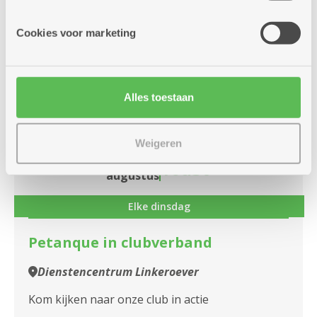
informatie die je aan hen verstrekte.
Speelt u mee met ons?
Cookies voor marketing
Meer info
Alles toestaan
dinsdag
14u
11
Weigeren
-
16u30
augustus
Elke dinsdag
Petanque in clubverband
Dienstencentrum Linkeroever
Kom kijken naar onze club in actie