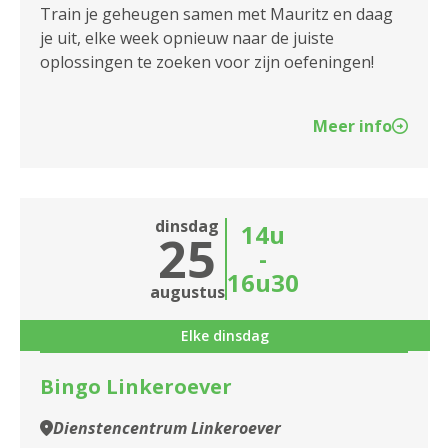
2140 Borgerhout
Train je geheugen samen met Mauritz en daag
je uit, elke week opnieuw naar de juiste
2170 Merksem
oplossingen te zoeken voor zijn oefeningen!
2180 Ekeren
Meer info
2600 Berchem
2610 Wilrijk
2660 Hoboken
dinsdag
14u
25
-
2950 Kapellen
16u30
augustus
Elke dinsdag
Bingo Linkeroever
Dienstencentrum Linkeroever