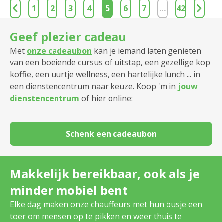
1
2
3
4
5
6
7
…
42
Geef plezier cadeau
Met
onze cadeaubon
kan je iemand laten genieten
van een boeiende cursus of uitstap, een gezellige kop
koffie, een uurtje wellness, een hartelijke lunch ... in
een dienstencentrum naar keuze. Koop 'm in
jouw
dienstencentrum
of hier online:
Schenk een cadeaubon
Makkelijk bereikbaar, ook als je
minder mobiel bent
Elke dag maken onze chauffeurs met hun busje een
toer om mensen op te pikken en weer thuis te