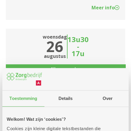
Meer info
woensdag
13u30
26
-
17u
augustus
Elke woensdag
Biljart in clubverband
Dienstencentrum Linkeroever
Toestemming
Details
Over
Samen een potje biljart spelen
Welkom! Wat zijn ‘cookies’?
Meer info
Cookies zijn kleine digitale tekstbestanden die