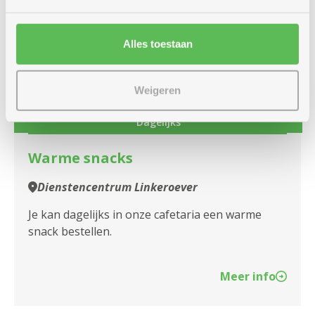
woensdag
Alles toestaan
14u
26
-
17u
augustus
Weigeren
Dagelijks
Warme snacks
Dienstencentrum Linkeroever
Je kan dagelijks in onze cafetaria een warme
snack bestellen.
Meer info