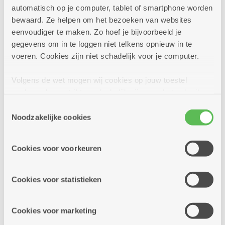
automatisch op je computer, tablet of smartphone worden
bewaard. Ze helpen om het bezoeken van websites
eenvoudiger te maken. Zo hoef je bijvoorbeeld je
woensdag
14u
gegevens om in te loggen niet telkens opnieuw in te
26
-
voeren. Cookies zijn niet schadelijk voor je computer.
16u30
augustus
Volgens de wet mogen wij cookies op jouw toestel
opslaan als ze strikt noodzakelijk zijn voor het gebruik
Elke woensdag
van de site, dat kan je niet weigeren. Voor andere soorten
Toestemmingsselectie
cookies hebben we jouw toestemming nodig. Sommige
Noodzakelijke cookies
Crea met Aurore
cookies worden geplaatst door derde partijen die een
dienst aanbieden op onze pagina's. We delen zo
Dienstencentrum Linkeroever
Cookies voor voorkeuren
informatie over jouw (geanonimiseerd) gebruik van onze
Elke woensdag namiddag kan je komen
site voor social media, advertenties en analyse. Deze
knutselen in de cafetaria met Aurore.
partners kunnen deze gegevens combineren met andere
Cookies voor statistieken
informatie die je aan hen verstrekte.
Meer info
Cookies voor marketing