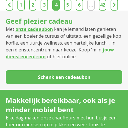
1
2
3
4
5
6
…
42
Geef plezier cadeau
Met
onze cadeaubon
kan je iemand laten genieten
van een boeiende cursus of uitstap, een gezellige kop
koffie, een uurtje wellness, een hartelijke lunch ... in
een dienstencentrum naar keuze. Koop 'm in
jouw
dienstencentrum
of hier online:
Schenk een cadeaubon
Makkelijk bereikbaar, ook als je
minder mobiel bent
Elke dag maken onze chauffeurs met hun busje een
toer om mensen op te pikken en weer thuis te