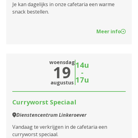
2140 Borgerhout
Je kan dagelijks in onze cafetaria een warme
snack bestellen.
2170 Merksem
2180 Ekeren
Meer info
2600 Berchem
2610 Wilrijk
woensdag
14u
19
2660 Hoboken
-
17u
augustus
2950 Kapellen
Curryworst Speciaal
Dienstencentrum Linkeroever
Vandaag te verkrijgen in de cafetaria een
curryworst speciaal.