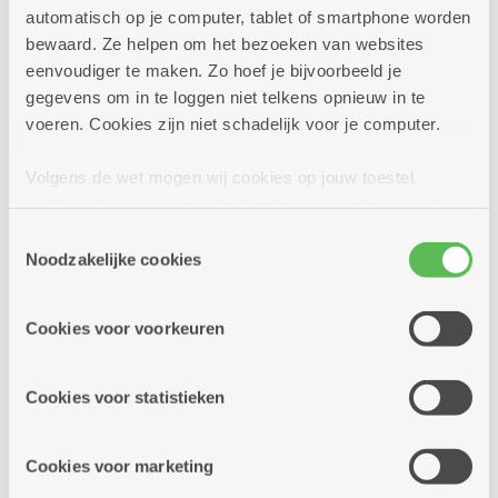
automatisch op je computer, tablet of smartphone worden
bewaard. Ze helpen om het bezoeken van websites
zondag
14u
23
eenvoudiger te maken. Zo hoef je bijvoorbeeld je
-
gegevens om in te loggen niet telkens opnieuw in te
17u
voeren. Cookies zijn niet schadelijk voor je computer.
augustus
Volgens de wet mogen wij cookies op jouw toestel
Dagelijks
opslaan als ze strikt noodzakelijk zijn voor het gebruik
van de site, dat kan je niet weigeren. Voor andere soorten
Warme snacks
Toestemmingsselectie
cookies hebben we jouw toestemming nodig. Sommige
Noodzakelijke cookies
Dienstencentrum Linkeroever
cookies worden geplaatst door derde partijen die een
dienst aanbieden op onze pagina's. We delen zo
Je kan dagelijks in onze cafetaria een warme
Cookies voor voorkeuren
informatie over jouw (geanonimiseerd) gebruik van onze
snack bestellen.
site voor social media, advertenties en analyse. Deze
partners kunnen deze gegevens combineren met andere
Cookies voor statistieken
informatie die je aan hen verstrekte.
Meer info
Cookies voor marketing