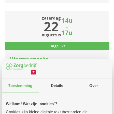
zaterdag
14u
22
-
17u
augustus
Dagelijks
Warme snacks
Dienstencentrum Linkeroever
Je kan dagelijks in onze cafetaria een warme
snack bestellen.
Toestemming
Details
Over
Meer info
Welkom! Wat zijn ‘cookies’?
Cookies zijn kleine digitale tekstbestanden die