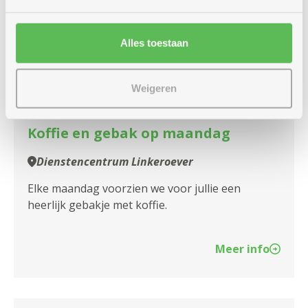
maandag
14u
24
-
Alles toestaan
17u
augustus
Weigeren
Elke maandag
Koffie en gebak op maandag
Dienstencentrum Linkeroever
Elke maandag voorzien we voor jullie een
heerlijk gebakje met koffie.
Meer info