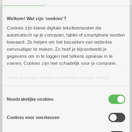
Welkom! Wat zijn ‘cookies’?
Praktisch
Cookies zijn kleine digitale tekstbestanden die
automatisch op je computer, tablet of smartphone worden
bewaard. Ze helpen om het bezoeken van websites
zaterdag 8 augustus
12.00 uur tot 14.00
eenvoudiger te maken. Zo hoef je bijvoorbeeld je
2026
uur
gegevens om in te loggen niet telkens opnieuw in te
10 euro voor 3 gangenmenu
voeren. Cookies zijn niet schadelijk voor je computer.
Volgens de wet mogen wij cookies op jouw toestel
Dienstencentrum Kronenburg
opslaan als ze strikt noodzakelijk zijn voor het gebruik
Van Duyststraat 192
van de site, dat kan je niet weigeren. Voor andere soorten
2100 Deurne
Toestemmingsselectie
cookies hebben we jouw toestemming nodig. Sommige
Assistentiewoningen Kronenburg
Noodzakelijke cookies
cookies worden geplaatst door derde partijen die een
Van Duyststraat 188 - 194
dienst aanbieden op onze pagina's. We delen zo
2100 Deurne
Cookies voor voorkeuren
informatie over jouw (geanonimiseerd) gebruik van onze
site voor social media, advertenties en analyse. Deze