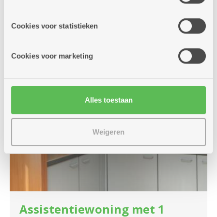
site voor social media, advertenties en analyse. Deze
partners kunnen deze gegevens combineren met andere
Cookies voor statistieken
informatie die je aan hen verstrekte.
Cookies voor marketing
Alles toestaan
Weigeren
Assistentiewoning met 1