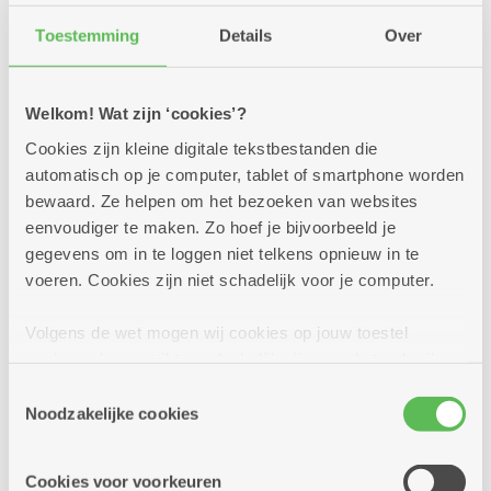
Toestemming
Details
Over
Welkom! Wat zijn ‘cookies’?
Assistentiewoning met 2
Cookies zijn kleine digitale tekstbestanden die
slaapkamers en terras
automatisch op je computer, tablet of smartphone worden
bewaard. Ze helpen om het bezoeken van websites
Lichte woning in het noorden van Antwerpen
eenvoudiger te maken. Zo hoef je bijvoorbeeld je
gegevens om in te loggen niet telkens opnieuw in te
Huurprijs: 572,88 euro per maand (incl.
voeren. Cookies zijn niet schadelijk voor je computer.
servicekost) (dagprijs = 18,48 euro)
Koopprijs: 180.000 euro (excl. servicekost van
Volgens de wet mogen wij cookies op jouw toestel
8,97 euro per dag)
opslaan als ze strikt noodzakelijk zijn voor het gebruik
van de site, dat kan je niet weigeren. Voor andere soorten
Toestemmingsselectie
Meer weten
cookies hebben we jouw toestemming nodig. Sommige
Noodzakelijke cookies
cookies worden geplaatst door derde partijen die een
dienst aanbieden op onze pagina's. We delen zo
Cookies voor voorkeuren
informatie over jouw (geanonimiseerd) gebruik van onze