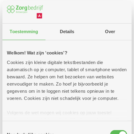
Toestemming
Details
Over
Welkom! Wat zijn ‘cookies’?
Cookies zijn kleine digitale tekstbestanden die
automatisch op je computer, tablet of smartphone worden
bewaard. Ze helpen om het bezoeken van websites
eenvoudiger te maken. Zo hoef je bijvoorbeeld je
gegevens om in te loggen niet telkens opnieuw in te
Een premie of andere
voeren. Cookies zijn niet schadelijk voor je computer.
financiële steun?
Volgens de wet mogen wij cookies op jouw toestel
Voor jouw verplaatsingen met de auto, een bus,
opslaan als ze strikt noodzakelijk zijn voor het gebruik
de trein zijn er enkele voordelige oplossingen.
van de site, dat kan je niet weigeren. Voor andere soorten
Toestemmingsselectie
Interesse of vragen? We helpen je graag bij jouw
cookies hebben we jouw toestemming nodig. Sommige