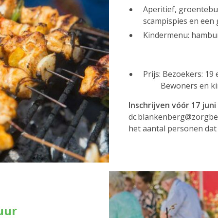
Aperitief, groenteb
scampispies en een g
Kindermenu: hambur
Prijs: Bezoekers: 19
Bewoners en kinde
Inschrijven vóór 17 juni
dc.blankenberg@zorgbedr
het aantal personen dat
uur