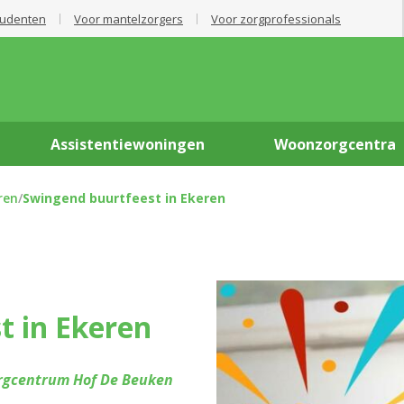
tudenten
Voor mantelzorgers
Voor zorgprofessionals
Assistentiewoningen
Woonzorgcentra
ren
/
Swingend buurtfeest in Ekeren
t in Ekeren
gcentrum Hof De Beuken