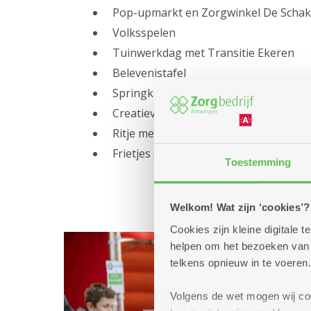
Pop-upmarkt en Zorgwinkel De Schak
Volksspelen
Tuinwerkdag met Transitie Ekeren
Belevenistafel
Springkasteel
Creatieve workshop
Ritje met riksja
Frietjes en smoutebollen ...
Toestemming
Welkom! Wat zijn ‘cookies’?
Cookies zijn kleine digitale
helpen om het bezoeken van w
telkens opnieuw in te voeren.
Volgens de wet mogen wij cook