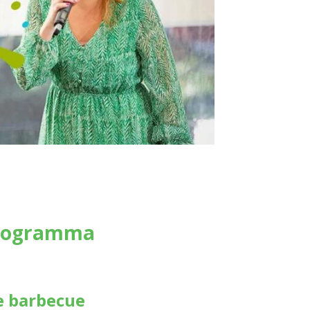
tprogramma
e barbecue