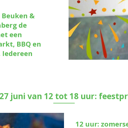
 Beuken &
berg de
et een
arkt, BBQ en
 Iedereen
27 juni van 12 tot 18 uur: fees
12 uur: zomers