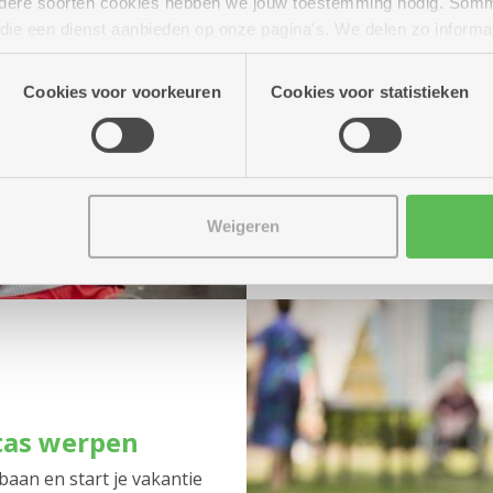
Hermans
niet, zij b
andere soorten cookies hebben we jouw toestemming nodig. Som
repertoires.
n die een dienst aanbieden op onze pagina's. We delen zo informa
n onze site voor social media, advertenties en analyse. Deze p
Bij mooi
atie die je aan hen verstrekte.
Cookies voor voorkeuren
Cookies voor statistieken
tuin, bij
woonzor
Van 14 tot 17 uur:
I
Dessel
voor muzikaa
Weigeren
tas werpen
aan en start je vakantie