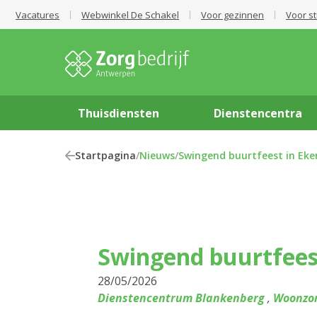
Vacatures
Webwinkel De Schakel
Voor gezinnen
Voor s
Thuisdiensten
Dienstencentra
Startpagina
/
Nieuws
/
Swingend buurtfeest in Eke
Swingend buurtfees
28/05/2026
Dienstencentrum Blankenberg
,
Woonzor