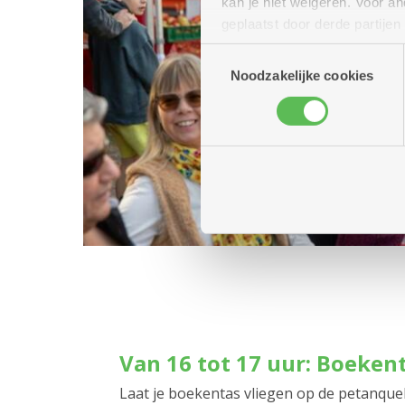
kan je niet weigeren. Voor 
geplaatst door derde partije
(geanonimiseerd) gebruik va
Toestemmingsselectie
combineren met andere inform
Noodzakelijke cookies
Van 16 tot 17 uur: Boeken
Laat je boekentas vliegen op de petanqueb