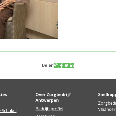
Delen
ties
Over Zorgbedrijf
Snelkop
Antwerpen
Zorgbedr
Bedrijfsprofiel
Vlaander
 Schakel