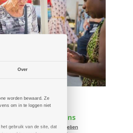
Over
phone worden bewaard. Ze
ens om in te loggen niet
r: muzikale optredens
eker het gratis optreden van
Celien
het gebruik van de site, dat