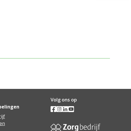
Volg ons op
pelingen
ijf
en