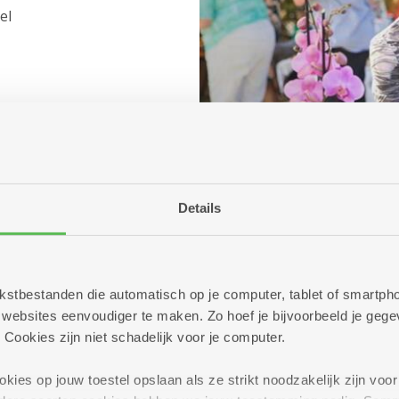
el
Details
(c) Koen Bauters
 tekstbestanden die automatisch op je computer, tablet of smart
ebsites eenvoudiger te maken. Zo hoef je bijvoorbeeld je gegev
 Cookies zijn niet schadelijk voor je computer.
Vanaf 14.30 uu
Om 14.30 uur:
Mis z
ies op jouw toestel opslaan als ze strikt noodzakelijk zijn voor 