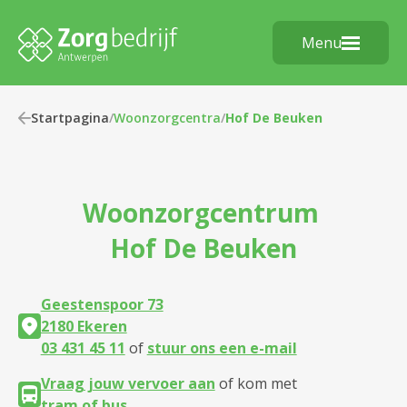
Menu
Startpagina
/
Woonzorgcentra
/
Hof De Beuken
Woonzorgcentrum
Hof De Beuken
Geestenspoor 73
2180 Ekeren
03 431 45 11
of
stuur ons een e-mail
Vraag jouw vervoer aan
of kom met
tram of bus