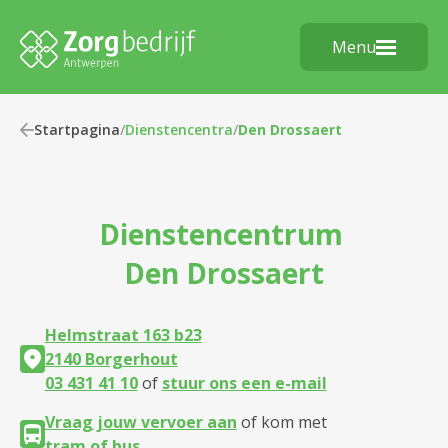
Menu
Startpagina
/
Dienstencentra
/
Den Drossaert
Dienstencentrum
Den Drossaert
Helmstraat 163 b23
2140 Borgerhout
03 431 41 10
of
stuur ons een e-mail
Vraag jouw vervoer aan
of kom met
tram of bus