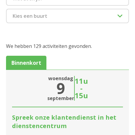
Culinair
Kies een buurt
Feest en dans
1880 Kapelle-op-den-Bos
Infosessie
2000 Antwerpen
We hebben 129 activiteiten gevonden.
Markt
2018 Antwerpen
Binnenkort
Spel
2020 Antwerpen
Moederdag
woensdag
11u
Sluiten
9
2030 Antwerpen
-
Informatiesessie assistentiewoningen
15u
2040 Berendrecht
Sluiten
september
Zitdagen klantendienst
2050 Antwerpen-Linkeroever
Spreek onze klantendienst in het
2060 Antwerpen
dienstencentrum