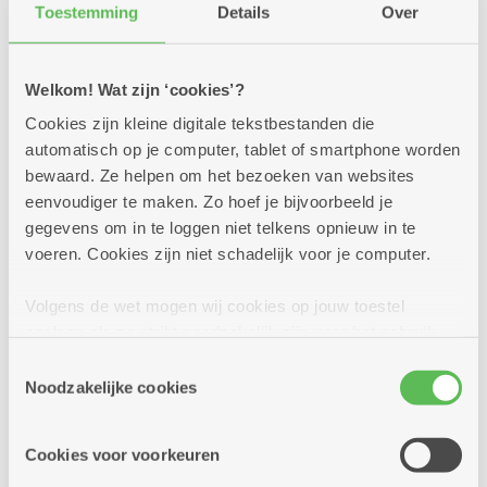
Laat je verrassen door het taartje van de maand.
Toestemming
Details
Over
Wordt het een fruittaartje, een stevige vlaai of
een bresiliennetaart? Kom het snel ontdekken...
Welkom! Wat zijn ‘cookies’?
Cookies zijn kleine digitale tekstbestanden die
Meer info
automatisch op je computer, tablet of smartphone worden
bewaard. Ze helpen om het bezoeken van websites
eenvoudiger te maken. Zo hoef je bijvoorbeeld je
gegevens om in te loggen niet telkens opnieuw in te
dinsdag
14u
15
voeren. Cookies zijn niet schadelijk voor je computer.
-
16u
Volgens de wet mogen wij cookies op jouw toestel
september
opslaan als ze strikt noodzakelijk zijn voor het gebruik
van de site, dat kan je niet weigeren. Voor andere soorten
Elke dinsdag
Toestemmingsselectie
cookies hebben we jouw toestemming nodig. Sommige
Noodzakelijke cookies
cookies worden geplaatst door derde partijen die een
Sjoelen
dienst aanbieden op onze pagina's. We delen zo
Cookies voor voorkeuren
Dienstencentrum Den Drossaert
informatie over jouw (geanonimiseerd) gebruik van onze