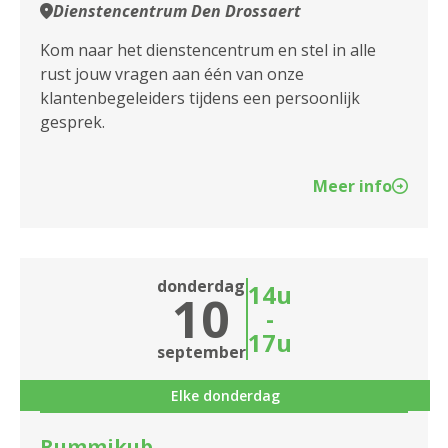
2100 Antwerpen
Dienstencentrum Den Drossaert
2140 Borgerhout
Kom naar het dienstencentrum en stel in alle
rust jouw vragen aan één van onze
2170 Merksem
klantenbegeleiders tijdens een persoonlijk
gesprek.
2180 Ekeren
2600 Berchem
Meer info
2610 Wilrijk
2660 Hoboken
donderdag
14u
10
2950 Kapellen
-
17u
september
Elke donderdag
Rummikub