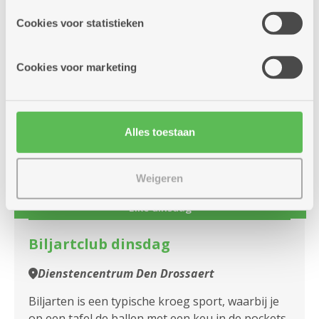
site voor social media, advertenties en analyse. Deze
Samen Sjoelen
partners kunnen deze gegevens combineren met andere
Cookies voor statistieken
informatie die je aan hen verstrekte.
Meer info
Cookies voor marketing
dinsdag
14u
Alles toestaan
15
-
17u
september
Weigeren
Elke dinsdag
Biljartclub dinsdag
Dienstencentrum Den Drossaert
Biljarten is een typische kroeg sport, waarbij je
op een tafel de ballen met een keu in de pockets