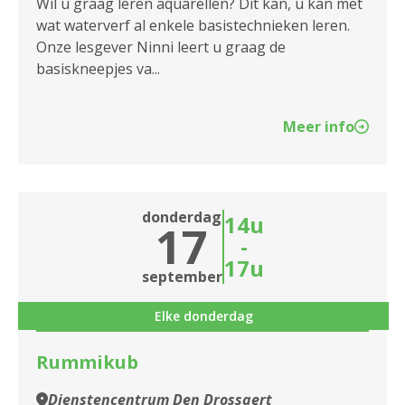
Wil u graag leren aquarellen? Dit kan, u kan met
wat waterverf al enkele basistechnieken leren.
Onze lesgever Ninni leert u graag de
basiskneepjes va...
Meer info
donderdag
14u
17
-
17u
september
Elke donderdag
Rummikub
Dienstencentrum Den Drossaert