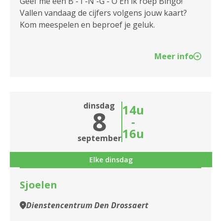
Geef me een B - I -N -G - O En ik roep Bingo!
Vallen vandaag de cijfers volgens jouw kaart?
Kom meespelen en beproef je geluk.
Meer info
dinsdag
14u
8
-
16u
september
Elke dinsdag
Sjoelen
Dienstencentrum Den Drossaert