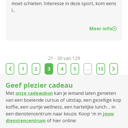
moet schieten. Interesse in deze sport, kom eens
l...
Meer info
21 - 30 van 129
1
2
3
4
5
…
13
Geef plezier cadeau
Met
onze cadeaubon
kan je iemand laten genieten
van een boeiende cursus of uitstap, een gezellige kop
koffie, een uurtje wellness, een hartelijke lunch ... in
een dienstencentrum naar keuze. Koop 'm in
jouw
dienstencentrum
of hier online: