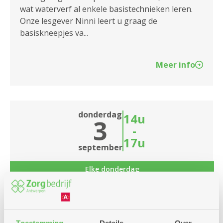
wat waterverf al enkele basistechnieken leren.
Onze lesgever Ninni leert u graag de
basiskneepjes va...
Meer info
donderdag
14u
3
-
17u
september
Elke donderdag
Rummikub
Dienstencentrum Den Drossaert