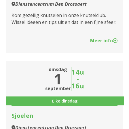
2100 Antwerpen
Dienstencentrum Den Drossaert
2140 Borgerhout
Kom gezellig knutselen in onze knutselclub.
Wissel ideeën en tips uit en dat in een fijne sfeer.
2170 Merksem
2180 Ekeren
Meer info
2600 Berchem
2610 Wilrijk
dinsdag
14u
1
2660 Hoboken
-
16u
september
2950 Kapellen
Elke dinsdag
Sjoelen
Dienstencentrum Den Drossaert