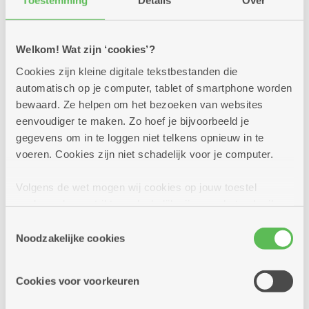
Toestemming
Details
Over
Kom gezellig een spelletje of meer spelen in
onze cafetaria.
Welkom! Wat zijn ‘cookies’?
Cookies zijn kleine digitale tekstbestanden die
Meer info
automatisch op je computer, tablet of smartphone worden
bewaard. Ze helpen om het bezoeken van websites
eenvoudiger te maken. Zo hoef je bijvoorbeeld je
gegevens om in te loggen niet telkens opnieuw in te
donderdag
14u
3
voeren. Cookies zijn niet schadelijk voor je computer.
-
17u
Volgens de wet mogen wij cookies op jouw toestel
september
opslaan als ze strikt noodzakelijk zijn voor het gebruik
van de site, dat kan je niet weigeren. Voor andere soorten
Elke donderdag
Toestemmingsselectie
cookies hebben we jouw toestemming nodig. Sommige
Noodzakelijke cookies
Biljartclub donderdag
cookies worden geplaatst door derde partijen die een
dienst aanbieden op onze pagina's. We delen zo
Cookies voor voorkeuren
Dienstencentrum Den Drossaert
informatie over jouw (geanonimiseerd) gebruik van onze
site voor social media, advertenties en analyse. Deze