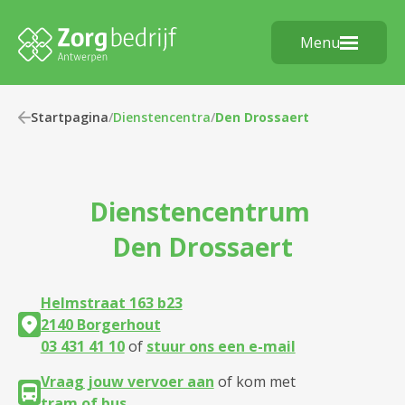
Menu
Startpagina
/
Dienstencentra
/
Den Drossaert
Dienstencentrum
Den Drossaert
Helmstraat 163 b23
2140 Borgerhout
03 431 41 10
of
stuur ons een e-mail
Vraag jouw vervoer aan
of kom met
tram of bus