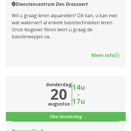
2100 Antwerpen
Dienstencentrum Den Drossaert
2140 Borgerhout
Wil u graag leren aquarellen? Dit kan, u kan met
wat waterverf al enkele basistechnieken leren.
2170 Merksem
Onze lesgever Ninni leert u graag de
basiskneepjes va...
2180 Ekeren
2600 Berchem
Meer info
2610 Wilrijk
2660 Hoboken
donderdag
14u
20
2950 Kapellen
-
17u
augustus
Elke donderdag