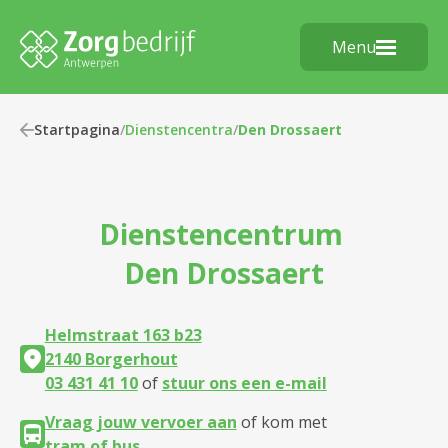
Menu
Startpagina
/
Dienstencentra
/
Den Drossaert
Dienstencentrum
Den Drossaert
Helmstraat 163 b23
2140 Borgerhout
03 431 41 10
of
stuur ons een e-mail
Vraag jouw vervoer aan
of kom met
tram of bus