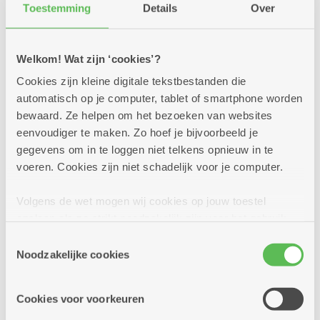
Sjoelen
Toestemming
Details
Over
Dienstencentrum Den Drossaert
Welkom! Wat zijn ‘cookies’?
Samen Sjoelen
Cookies zijn kleine digitale tekstbestanden die
automatisch op je computer, tablet of smartphone worden
Meer info
bewaard. Ze helpen om het bezoeken van websites
eenvoudiger te maken. Zo hoef je bijvoorbeeld je
gegevens om in te loggen niet telkens opnieuw in te
voeren. Cookies zijn niet schadelijk voor je computer.
dinsdag
14u
25
Volgens de wet mogen wij cookies op jouw toestel
-
opslaan als ze strikt noodzakelijk zijn voor het gebruik
17u
augustus
van de site, dat kan je niet weigeren. Voor andere soorten
Toestemmingsselectie
cookies hebben we jouw toestemming nodig. Sommige
Noodzakelijke cookies
cookies worden geplaatst door derde partijen die een
Donelli Modeshow &Victoria
dienst aanbieden op onze pagina's. We delen zo
verkoop
Cookies voor voorkeuren
informatie over jouw (geanonimiseerd) gebruik van onze