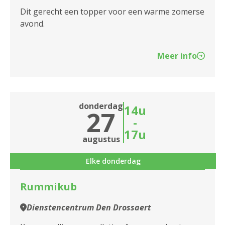
Dit gerecht een topper voor een warme zomerse
avond.
Meer info
donderdag
14u
27
-
17u
augustus
Elke donderdag
Rummikub
Dienstencentrum Den Drossaert