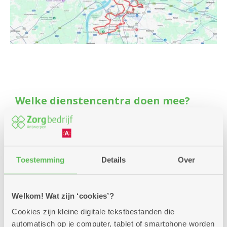
Welke dienstencentra doen mee?
’t Dokske
Arena
Blankenberg
Boeksveld
Toestemming
Details
Over
Boelaer
Bosuil
De Brem
Welkom! Wat zijn ‘cookies’?
De Boskes
Cookies zijn kleine digitale tekstbestanden die
De Fontein
automatisch op je computer, tablet of smartphone worden