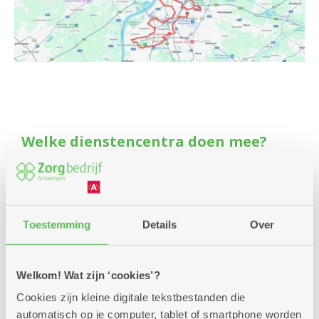
Welke dienstencentra doen mee?
’t Dokske
Arena
Blankenberg
Boeksveld
Toestemming
Details
Over
Boelaer
Bosuil
De Brem
Welkom! Wat zijn ‘cookies’?
De Boskes
Cookies zijn kleine digitale tekstbestanden die
De Fontein
automatisch op je computer, tablet of smartphone worden