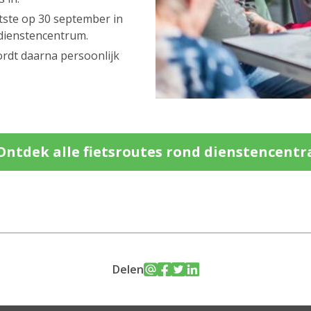
tste op 30 september in
 dienstencentrum.
ordt daarna persoonlijk
Ontdek alle fietsroutes rond dienstencentr
Delen