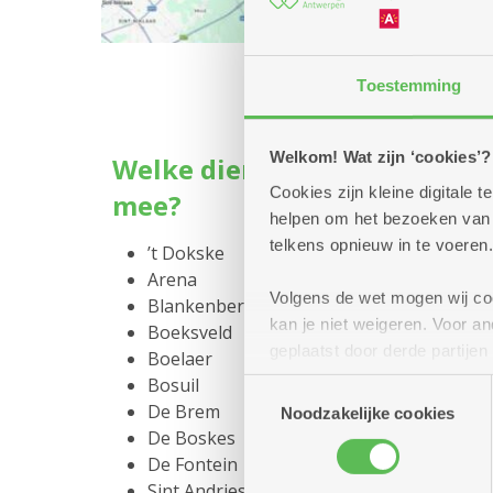
Toestemming
Welkom! Wat zijn ‘cookies’?
Welke dienstencentra doen
Cookies zijn kleine digitale
mee?
helpen om het bezoeken van w
telkens opnieuw in te voeren.
’t Dokske
Arena
Volgens de wet mogen wij cook
Blankenberg
kan je niet weigeren. Voor 
Boeksveld
geplaatst door derde partije
Boelaer
(geanonimiseerd) gebruik va
Bosuil
Toestemmingsselectie
combineren met andere inform
De Brem
Noodzakelijke cookies
De Boskes
De Fontein
Sint Andries