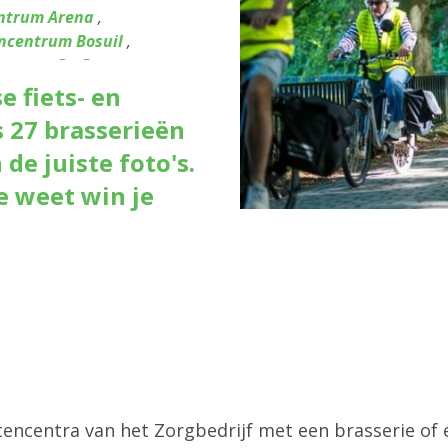
ntrum Arena
,
ncentrum Bosuil
,
entrum De Brem
,
entrum De Fontein
,
 fiets- en
centrum De Olijftak
,
s 27 brasserieën
tencentrum De Zeelbaan
,
de juiste foto's.
tencentrum Kerkeveld
,
centrum Liberty
,
e weet win je
ncentrum Molengeest
,
entrum Rozenboom
,
trum Ten Gaarde
,
nstencentrum Pulhof
,
ntrum Boeksveld
,
stencentra van het Zorgbedrijf met een brasserie o