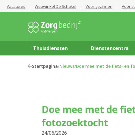
Vacatures
Webwinkel De Schakel
Voor gezinnen
Voor s
Thuisdiensten
Dienstencentra
Startpagina
/
Nieuws
/
Doe mee met de fiets- en f
Doe mee met de fiet
fotozoektocht
24/06/2026