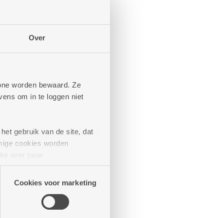
Over
phone worden bewaard. Ze
Romanza
ens om in te loggen niet
Rozenboom
Ruggeveld
Silsburg
het gebruik van de site, dat
Ten Gaarde
mige cookies worden
Tuinwijk
tie over jouw
Victor De Bruyne
artners kunnen deze gegevens
Cookies voor marketing