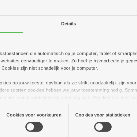
Details
 tekstbestanden die automatisch op je computer, tablet of smart
De Olijftak
ebsites eenvoudiger te maken. Zo hoef je bijvoorbeeld je gegev
De Vrijgeweide
 Cookies zijn niet schadelijk voor je computer.
De Zeelbaan
Huize Berchem
ies op jouw toestel opslaan als ze strikt noodzakelijk zijn voor 
Kerkeveld
andere soorten cookies hebben we jouw toestemming nodig. Som
Kronenburg
n die een dienst aanbieden op onze pagina's. We delen zo informa
Liberty
n onze site voor social media, advertenties en analyse. Deze p
Linkeroever
atie die je aan hen verstrekte.
Cookies voor voorkeuren
Cookies voor statistieken
Molengeest
Pulhof