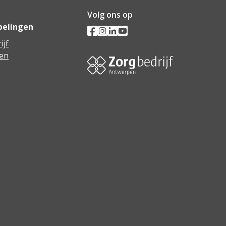
Volg ons op
pelingen
ijf
en