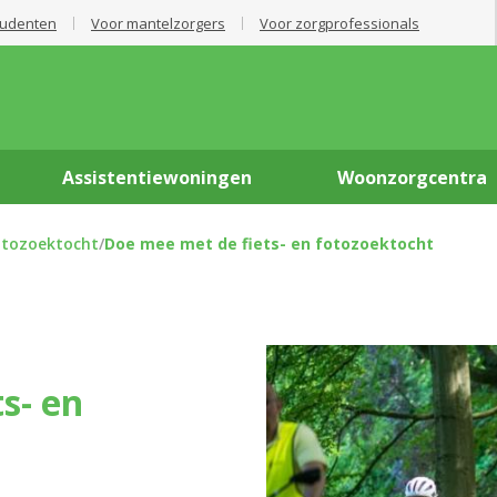
tudenten
Voor mantelzorgers
Voor zorgprofessionals
Assistentiewoningen
Woonzorgcentra
otozoektocht
/
Doe mee met de fiets- en fotozoektocht
s- en