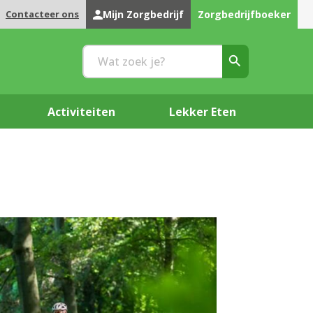
Contacteer ons
Mijn Zorgbedrijf
Zorgbedrijfboeker
Activiteiten
Lekker Eten