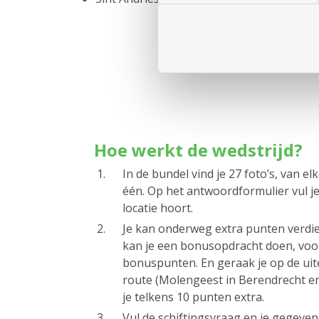
Hoe werkt de wedstrijd?
In de bundel vind je 27 foto’s, van e
één. Op het antwoordformulier vul je 
locatie hoort.
Je kan onderweg extra punten verdie
kan je een bonusopdracht doen, voo
bonuspunten. En geraak je op de uite
route (Molengeest in Berendrecht en
je telkens 10 punten extra.
Vul de schiftingsvraag en je gegevens