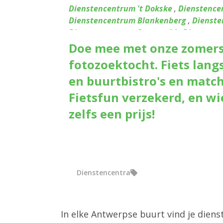
Dienstencentrum 't Dokske
,
Dienstence
Dienstencentrum Blankenberg
,
Dienste
Dienstencentrum Ruggeveld
,
Dienstenc
Dienstencentrum De Boskes
,
Dienstenc
Doe mee met onze zomerse
Dienstencentrum Sint Andries
,
Diensten
fotozoektocht. Fiets lang
Dienstencentrum De Vrijgeweide
,
Diens
en buurtbistro's en match 
Dienstencentrum Huize Berchem
,
Diens
Dienstencentrum Kronenburg
,
Diensten
Fietsfun verzekerd, en wi
Dienstencentrum Linkeroever
,
Dienste
zelfs een prijs!
Dienstencentrum Romanza
,
Dienstenc
Dienstencentrum Silsburg
,
Dienstencen
Dienstencentrum Victor De Bruyne
,
Die
Dienstencentrum Tuinwijk
,
Dienstence
Dienstencentrum Boelaer
Dienstencentra
In elke Antwerpse buurt vind je dien