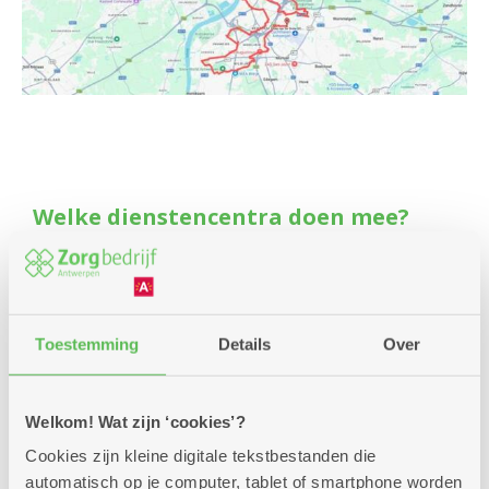
Welke dienstencentra doen mee?
’t Dokske
Arena
Blankenberg
Boeksveld
Toestemming
Details
Over
Boelaer
Bosuil
De Brem
Welkom! Wat zijn ‘cookies’?
De Boskes
Cookies zijn kleine digitale tekstbestanden die
De Fontein
automatisch op je computer, tablet of smartphone worden