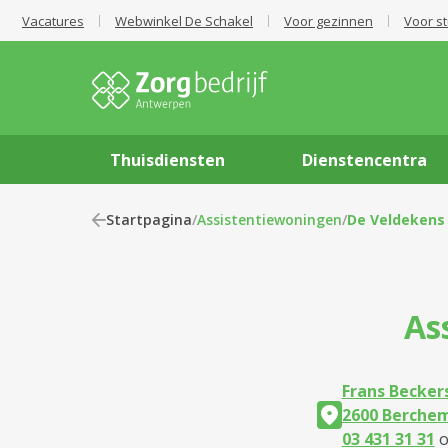
Vacatures
Webwinkel De Schakel
Voor gezinnen
Voor s
Thuisdiensten
Dienstencentra
Startpagina
/
Assistentiewoningen
/
De Veldekens
As
Frans Beckers
2600 Berche
03 431 31 31
o