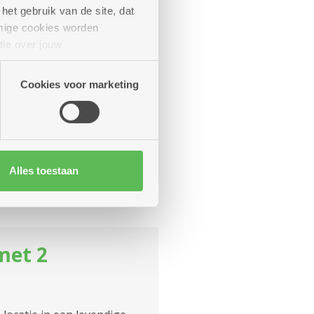
met 1
het gebruik van de site, dat
mige cookies worden
tie over jouw
artners kunnen deze gegevens
 wat u nodig hebt in de
Cookies voor marketing
aand (incl.
 1.372,68
euro per
Alles toestaan
Meer weten
met 2