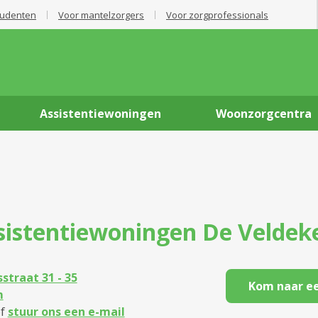
tudenten
Voor mantelzorgers
Voor zorgprofessionals
Assistentiewoningen
Woonzorgcentra
sistentiewoningen
De Veldek
straat 31 - 35
Kom naar ee
m
f
stuur ons een e-mail