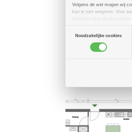
Volgens de wet mogen wij cook
kan je niet weigeren. Voor 
geplaatst door derde partije
(geanonimiseerd) gebruik va
Toestemmingsselectie
combineren met andere inform
Noodzakelijke cookies