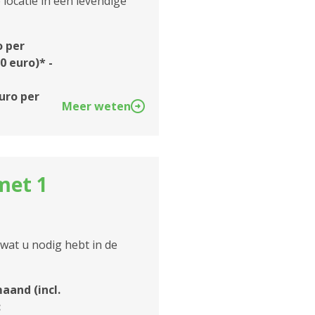
ocatie in een levendige
o per
0 euro)* -
euro per
Meer weten
met 1
 wat u nodig hebt in de
aand (incl.
: