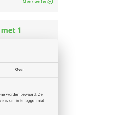
Meer weten
 met 1
s
 groot terras van 27 m²,
aand (incl.
Over
1.413,60
euro per
Meer weten
phone worden bewaard. Ze
ens om in te loggen niet