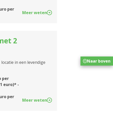
euro per
Meer weten
met 2
Naar boven
ocatie in een levendige
o per
1 euro)* -
euro per
Meer weten