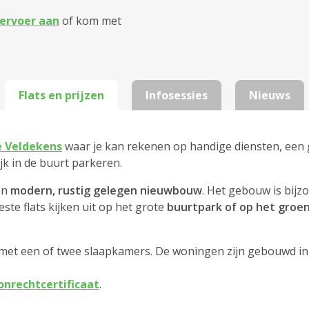
ervoer aan
of kom met
Flats en prijzen
Infosessies
Nieuws
 Veldekens
waar je kan rekenen op handige diensten, een geze
k in de buurt parkeren.
en
modern, rustig gelegen nieuwbouw
. Het gebouw is bij
te flats kijken uit op het grote
buurtpark of op het groe
met een of twee slaapkamers. De woningen zijn gebouwd in 201
nrechtcertificaat
.