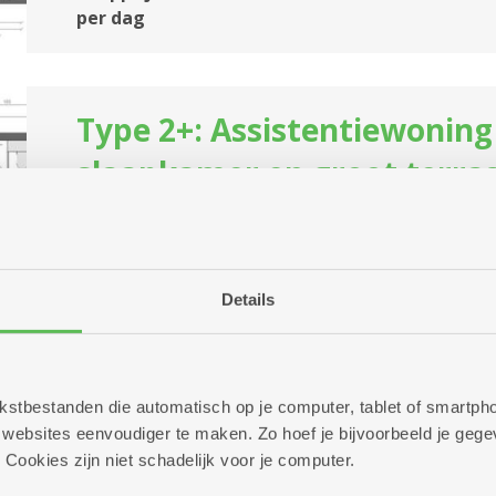
per dag
Type 2+: Assistentiewoning
slaapkamer en groot terra
Comfortabel wonen in een flat tot 60 m² met extra
met alles wat u nodig hebt in de buurt
Huurprijs: NU MET KORTING 1.118,79 euro per m
Details
servicekost) (dagprijs = 36,09 euro) * Normaal 
euro
Koopprijs: 254.000 euro + servicekost van 8,97 
dag
 tekstbestanden die automatisch op je computer, tablet of smart
ebsites eenvoudiger te maken. Zo hoef je bijvoorbeeld je gegev
 Cookies zijn niet schadelijk voor je computer.