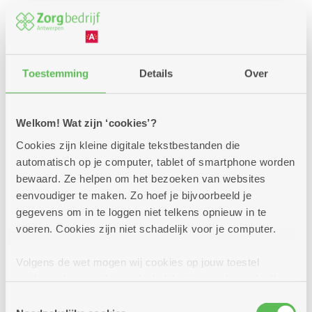
Toestemming
Details
Over
Welkom! Wat zijn ‘cookies’?
Cookies zijn kleine digitale tekstbestanden die
automatisch op je computer, tablet of smartphone worden
bewaard. Ze helpen om het bezoeken van websites
eenvoudiger te maken. Zo hoef je bijvoorbeeld je
gegevens om in te loggen niet telkens opnieuw in te
Een premie of andere
voeren. Cookies zijn niet schadelijk voor je computer.
financiële steun?
Volgens de wet mogen wij cookies op jouw toestel
Voor jouw verplaatsingen met de auto, een bus,
opslaan als ze strikt noodzakelijk zijn voor het gebruik
de trein zijn er enkele voordelige oplossingen.
van de site, dat kan je niet weigeren. Voor andere soorten
Toestemmingsselectie
Interesse of vragen? We helpen je graag bij jouw
cookies hebben we jouw toestemming nodig. Sommige