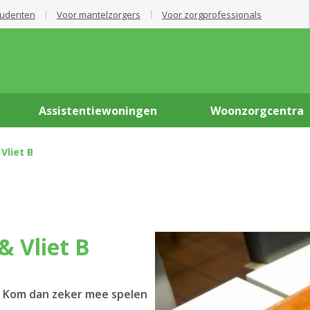
tudenten
Voor mantelzorgers
Voor zorgprofessionals
Assistentiewoningen
Woonzorgcentra
Vliet B
& Vliet B
? Kom dan zeker mee spelen