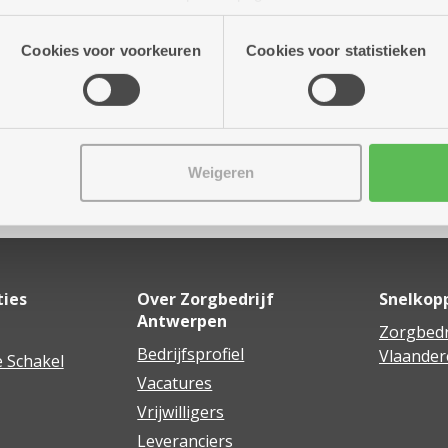
r tot 15.45 uur
n onze site voor social media, advertenties en analyse. Deze p
atie die je aan hen verstrekte.
Cookies voor voorkeuren
Cookies voor statistieken
Weigeren
Delen
ties
Over Zorgbedrijf
Snelkop
Antwerpen
Zorgbedr
Bedrijfsprofiel
Vlaander
 Schakel
Vacatures
Vrijwilligers
Leveranciers