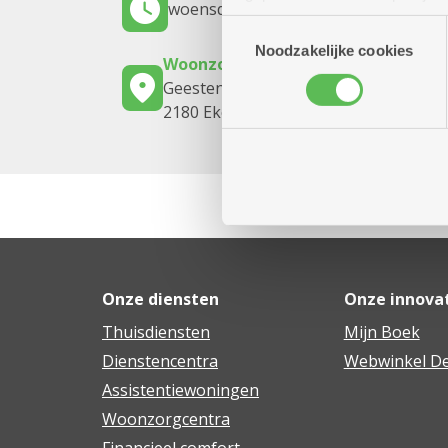
woensdag 19 augustus 2026
14.00 uu
(geanonimiseerd) gebruik va
Toestemmingsselectie
combineren met andere inform
Noodzakelijke cookies
Woonzorgcentrum Hof De Beuken
Geestenspoor 73
2180 Ekeren
Onze diensten
Onze innova
Thuisdiensten
Mijn Boek
Dienstencentra
Webwinkel De
Assistentiewoningen
Woonzorgcentra
Financieel comfort