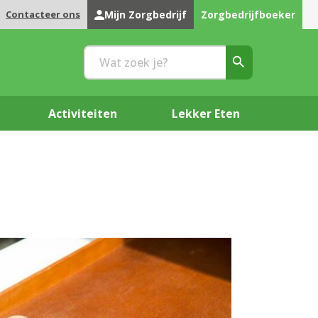
Contacteer ons
Mijn Zorgbedrijf
Zorgbedrijfboeker
Activiteiten
Lekker Eten