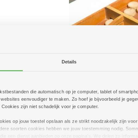
Details
 tekstbestanden die automatisch op je computer, tablet of smart
ebsites eenvoudiger te maken. Zo hoef je bijvoorbeeld je gegev
 Cookies zijn niet schadelijk voor je computer.
ies op jouw toestel opslaan als ze strikt noodzakelijk zijn voor 
andere soorten cookies hebben we jouw toestemming nodig. Som
n die een dienst aanbieden op onze pagina's. We delen zo informa