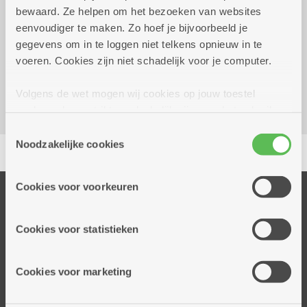
bewaard. Ze helpen om het bezoeken van websites
Gratis
eenvoudiger te maken. Zo hoef je bijvoorbeeld je
gegevens om in te loggen niet telkens opnieuw in te
Woonzorgcentrum Hof De Beuken
voeren. Cookies zijn niet schadelijk voor je computer.
Geestenspoor 73
2180 Ekeren
Volgens de wet mogen wij cookies op jouw toestel
opslaan als ze strikt noodzakelijk zijn voor het gebruik
van de site, dat kan je niet weigeren. Voor andere soorten
Toestemmingsselectie
Delen
cookies hebben we jouw toestemming nodig. Sommige
Noodzakelijke cookies
cookies worden geplaatst door derde partijen die een
dienst aanbieden op onze pagina's. We delen zo
Cookies voor voorkeuren
informatie over jouw (geanonimiseerd) gebruik van onze
Onze diensten
site voor social media, advertenties en analyse. Deze
Thuisdiensten
partners kunnen deze gegevens combineren met andere
Cookies voor statistieken
Dienstencentra
informatie die je aan hen verstrekte.
Assistentiewoningen
Cookies voor marketing
Woonzorgcentra
Financieel comfort