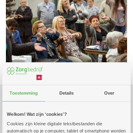
Toestemming
Details
Over
Praktisch
Welkom! Wat zijn ‘cookies’?
Cookies zijn kleine digitale tekstbestanden die
zaterdag 1 augustus
15.00 uur tot 17.00
automatisch op je computer, tablet of smartphone worden
2026
uur