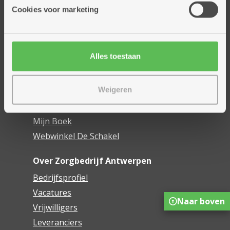
Thuisdiensten
Cookies voor marketing
Dienstencentra
Assistentiewoningen
Woonzorgcentra
Alles toestaan
Financieel comfort
Mijn Zorgbedrijf
Weigeren
Onze innovaties
Mijn Boek
Webwinkel De Schakel
Over Zorgbedrijf Antwerpen
Bedrijfsprofiel
Vacatures
Naar boven
Vrijwilligers
Leveranciers