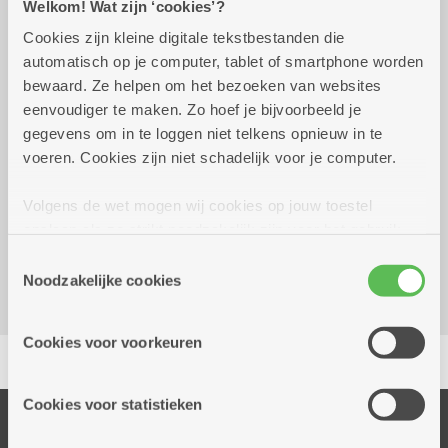
Welkom! Wat zijn ‘cookies’?
Cookies zijn kleine digitale tekstbestanden die
donderdag 20 augustus
09.00 uur tot 10.00
automatisch op je computer, tablet of smartphone worden
2026
uur
bewaard. Ze helpen om het bezoeken van websites
eenvoudiger te maken. Zo hoef je bijvoorbeeld je
7,50 euro - reserveer vooraf
gegevens om in te loggen niet telkens opnieuw in te
voeren. Cookies zijn niet schadelijk voor je computer.
Reserveer vervoer
Volgens de wet mogen wij cookies op jouw toestel
Kombine Molengeest (dienstencentrum)
opslaan als ze strikt noodzakelijk zijn voor het gebruik
Frederik Hendrikstraat 53
van de site, dat kan je niet weigeren. Voor andere soorten
Toestemmingsselectie
2040 Berendrecht
cookies hebben we jouw toestemming nodig. Sommige
Noodzakelijke cookies
cookies worden geplaatst door derde partijen die een
dienst aanbieden op onze pagina's. We delen zo
Cookies voor voorkeuren
Delen
informatie over jouw (geanonimiseerd) gebruik van onze
site voor social media, advertenties en analyse. Deze
partners kunnen deze gegevens combineren met andere
Cookies voor statistieken
informatie die je aan hen verstrekte.
Onze diensten