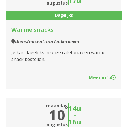
17u
augustus
Assistentiewoningen Lange
Dagelijks
Batterijstraat
Warme snacks
Assistentiewoningen Liberty
Dienstencentrum Linkeroever
Assistentiewoningen Liberty II
Je kan dagelijks in onze cafetaria een warme
Assistentiewoningen Liberty III
snack bestellen.
Assistentiewoningen Lindenhof
Meer info
Assistentiewoningen Linkeroever
Assistentiewoningen Louis Paul Boon
Assistentiewoningen Melgeshof
maandag
14u
10
-
Assistentiewoningen Nello
16u
augustus