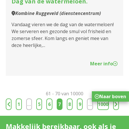
Dag van de watermeloen.
Dienstencentrum Huize Berchem
Kombine Ruggeveld (dienstencentrum)
Dienstencentrum Kerkeveld
Vandaag vieren we de dag van de watermeloen!
We serveren een gezonde smul vol frisheid en
Dienstencentrum Kronenburg
zomerse sfeer. Kom langs en geniet mee van
deze heerlijke,...
Dienstencentrum Liberty
Dienstencentrum Linkeroever
Meer info
Dienstencentrum Molengeest
Dienstencentrum Moretusburg
61 - 70 van 10000
Naar boven
Dienstencentrum Oosterveld
1
…
5
6
7
8
9
…
1000
Dienstencentrum Oversnes
Makkelijk bereikbaar, ook als je
Dienstencentrum Portugesehof