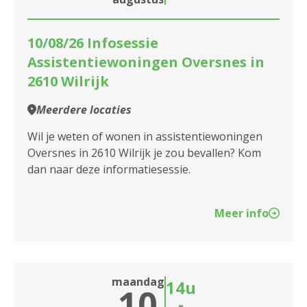
Assistentiewoningen De Sterlingen
Kombine
10/08/26 Infosessie
Assistentiewoningen De Veldekens
Assistentiewoningen Oversnes in
2610 Wilrijk
Assistentiewoningen Den Bleek
Meerdere locaties
Assistentiewoningen Den Drossaert
Wil je weten of wonen in assistentiewoningen
Assistentiewoningen Den Drossaert II -
Oversnes in 2610 Wilrijk je zou bevallen? Kom
Drossaardstraat
dan naar deze informatiesessie.
Assistentiewoningen Emile Verhaeren
Meer info
Assistentiewoningen Ernest Claes
Assistentiewoningen Essenhof
Assistentiewoningen Geestenspoor
maandag
14u
10
-