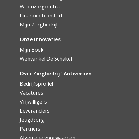
Woonzorgcentrum Lichtenberg
Woonzorgcentra
Financieel comfort
Woonzorgcentrum Lozanahof
Mijn Zorgbedrijf
Woonzorgcentrum Melgeshof
Onze innovaties
Woonzorgcentrum Monnikenhof
Mijn Boek
Webwinkel De Schakel
Woonzorgcentrum Rivierenhof
Woonzorgcentrum Ruytenburg
Over Zorgbedrijf Antwerpen
Bedrijfsprofiel
Woonzorgcentrum Sint Anna
Vacatures
Woonzorgcentrum Sint Bartholomeus
Vrijwilligers
Leveranciers
Woonzorgcentrum Sint Maria en De Vrije
Jeugdzorg
Vlinder Antwerpen
Partners
Woonzorgcentrum Vinck Heymans
Algemene voorwaarden