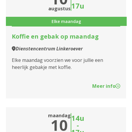
Assistentiewoningen Grisar
17u
augustus
Assistentiewoningen Groen Zuid
Elke maandag
Assistentiewoningen Hagelberghof
Koffie en gebak op maandag
Assistentiewoningen Harincrode
Dienstencentrum Linkeroever
Assistentiewoningen Hof Ter Beke
Elke maandag voorzien we voor jullie een
Assistentiewoningen Hoge Weg
heerlijk gebakje met koffie.
Assistentiewoningen Huize Berchem
Meer info
Assistentiewoningen Joostens-Lemmé
Assistentiewoningen Jozef Ickx
maandag
14u
Assistentiewoningen Kerkeveld
10
-
Assistentiewoningen Kronenburg