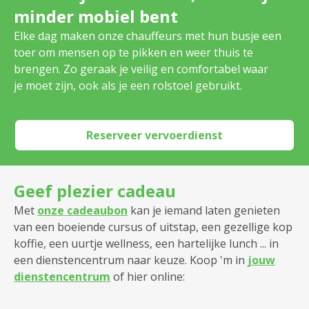
minder mobiel bent
Dienstencentrum Pulhof
Elke dag maken onze chauffeurs met hun busje een
Dienstencentrum Romanza
toer om mensen op te pikken en weer thuis te
brengen. Zo geraak je veilig en comfortabel waar
Dienstencentrum Rozenboom
je moet zijn, ook als je een rolstoel gebruikt.
Dienstencentrum Ruggeveld
Reserveer vervoerdienst
Dienstencentrum Santiago
Dienstencentrum Seefhoek
Geef plezier cadeau
Dienstencentrum Silsburg
Met
onze cadeaubon
kan je iemand laten genieten
van een boeiende cursus of uitstap, een gezellige kop
Dienstencentrum Sint Andries
koffie, een uurtje wellness, een hartelijke lunch ... in
een dienstencentrum naar keuze. Koop 'm in
jouw
Dienstencentrum Ten Gaarde
dienstencentrum
of hier online:
Dienstencentrum Tuinwijk