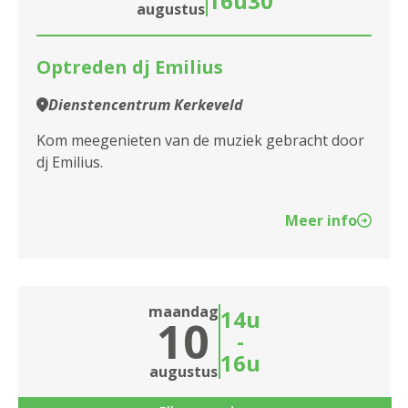
16u30
Dienstencentrum Blankenberg
augustus
Dienstencentrum Boeksveld
Optreden dj Emilius
Dienstencentrum Boelaer
Dienstencentrum Kerkeveld
Dienstencentrum Bosuil
Kom meegenieten van de muziek gebracht door
dj Emilius.
Dienstencentrum Broydenborg
Dienstencentrum Cadix
Meer info
Dienstencentrum De Boskes
Dienstencentrum De Brem
maandag
14u
10
Dienstencentrum De Fontein
-
16u
Dienstencentrum De Meere
augustus