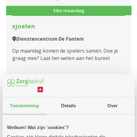
Assistentiewoningen Olvam
Elke maandag
Assistentiewoningen Oosterveld
sjoelen
Assistentiewoningen Ottawa
Dienstencentrum De Fontein
Assistentiewoningen Oversnes I en II
Op maandag komen de sjoelers samen. Doe je
Assistentiewoningen Papegaaienhof
graag mee? Laat het weten aan het bureel.
Assistentiewoningen Patrasche
Meer info
Assistentiewoningen Portugesehof
Assistentiewoningen Prinshoeve
Toestemming
Details
Over
maandag
14u
Assistentiewoningen Pulhof
10
-
16u
Assistentiewoningen Romanza
Welkom! Wat zijn ‘cookies’?
augustus
Cookies zijn kleine digitale tekstbestanden die