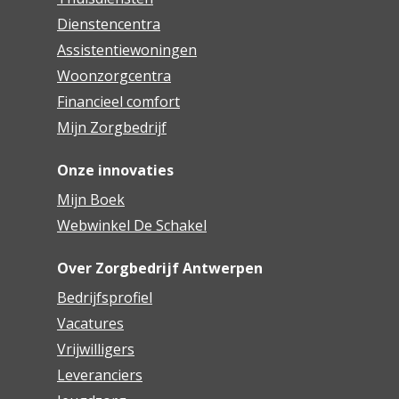
Woonzorgcentrum Lichtenberg
Dienstencentra
Assistentiewoningen
Woonzorgcentrum Lozanahof
Woonzorgcentra
Woonzorgcentrum Melgeshof
Financieel comfort
Mijn Zorgbedrijf
Woonzorgcentrum Monnikenhof
Woonzorgcentrum Rivierenhof
Onze innovaties
Mijn Boek
Woonzorgcentrum Ruytenburg
Webwinkel De Schakel
Woonzorgcentrum Sint Anna
Over Zorgbedrijf Antwerpen
Woonzorgcentrum Sint Bartholomeus
Bedrijfsprofiel
Vacatures
Woonzorgcentrum Sint Maria en De Vrije
Vlinder Antwerpen
Vrijwilligers
Leveranciers
Woonzorgcentrum Vinck Heymans