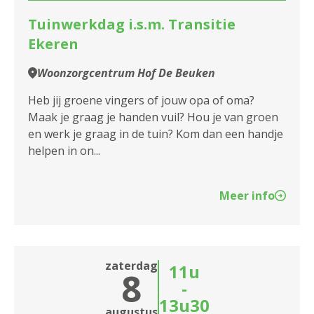
2050 Antwerpen-Linkeroever
Tuinwerkdag i.s.m. Transitie
Assistentiewoningen De Brem II
Optreden
2060 Antwerpen
Ekeren
Assistentiewoningen De Donkse Beek
Spel
2100 Antwerpen
Woonzorgcentrum Hof De Beuken
Assistentiewoningen De Fontein
Wellness en gezond
2140 Borgerhout
Heb jij groene vingers of jouw opa of oma?
Maak je graag je handen vuil? Hou je van groen
Assistentiewoningen De Koninck
Moederdag
2170 Merksem
en werk je graag in de tuin? Kom dan een handje
Assistentiewoningen De Krekel
helpen in on...
Valpreventie
2180 Ekeren
Assistentiewoningen De Leliepoort
Informatiesessie assistentiewoningen
2600 Berchem
Meer info
Assistentiewoningen De Mane
Informatiesessie woonzorgcentra
2610 Wilrijk
Assistentiewoningen De Meere
Zitdagen klantendienst
2660 Hoboken
zaterdag
11u
8
Assistentiewoningen De Nobele Donk
Restaurantdag
2950 Kapellen
-
13u30
Assistentiewoningen De Olijftak
Samen het weekend in
augustus