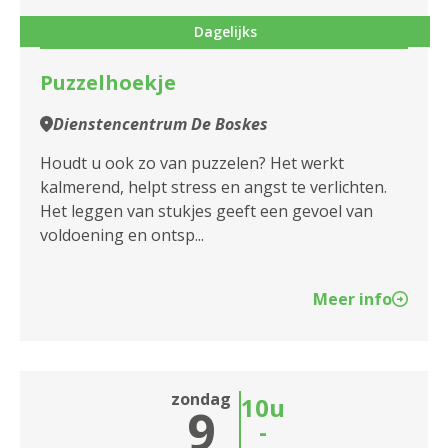
Dienstencentrum Blankenberg
Dagelijks
Dienstencentrum Boeksveld
Puzzelhoekje
Dienstencentrum Boelaer
Dienstencentrum De Boskes
Dienstencentrum Bosuil
Houdt u ook zo van puzzelen? Het werkt
Dienstencentrum Broydenborg
kalmerend, helpt stress en angst te verlichten.
Het leggen van stukjes geeft een gevoel van
Dienstencentrum Cadix
voldoening en ontsp...
Dienstencentrum De Boskes
Meer info
Dienstencentrum De Brem
Dienstencentrum De Fontein
zondag
10u
Dienstencentrum De Meere
9
-