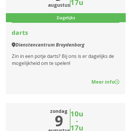
Dienstencentrum De Nobele Donk
17u
augustus
Dienstencentrum De Olijftak
Dagelijks
Dienstencentrum De Veldekens
darts
Dienstencentrum De Vrijgeweide
Dienstencentrum Broydenborg
Dienstencentrum De Zeelbaan
Zin in een potje darts? Bij ons is er dagelijks de
mogelijkheid om te spelen!
Dienstencentrum Den Bleek
Dienstencentrum Den Drossaert
Meer info
Dienstencentrum Essenhof
Dienstencentrum Groen Zuid
zondag
10u
9
Dienstencentrum Hagelkruis
-
17u
Dienstencentrum Hof Ter Beke
augustus