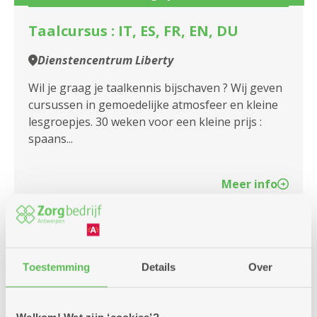
Assistentiewoningen Olvam
Taalcursus : IT, ES, FR, EN, DU
Assistentiewoningen Oosterveld
Dienstencentrum Liberty
Assistentiewoningen Ottawa
Wil je graag je taalkennis bijschaven ? Wij geven
Assistentiewoningen Oversnes I en II
cursussen in gemoedelijke atmosfeer en kleine
lesgroepjes. 30 weken voor een kleine prijs :
Assistentiewoningen Papegaaienhof
spaans...
Assistentiewoningen Patrasche
Meer info
Assistentiewoningen Portugesehof
Assistentiewoningen Prinshoeve
zondag
Assistentiewoningen Pulhof
10u
9
Toestemming
Details
Over
-
Assistentiewoningen Romanza
17u
augustus
Welkom! Wat zijn ‘cookies’?