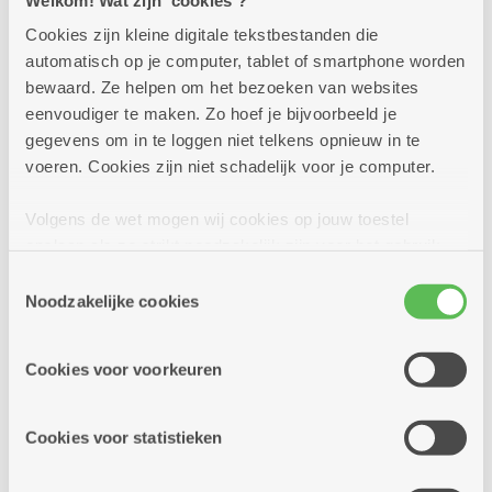
Assistentiewoningen Rozenhof (Sint
Dagelijks
Bartholomeus)
Cookies zijn kleine digitale tekstbestanden die
automatisch op je computer, tablet of smartphone worden
Biljart - Darts - Tonspel - Sjoelbak
Assistentiewoningen Ruggeveld
bewaard. Ze helpen om het bezoeken van websites
eenvoudiger te maken. Zo hoef je bijvoorbeeld je
Dienstencentrum Liberty
Assistentiewoningen Santiago
gegevens om in te loggen niet telkens opnieuw in te
gratis ter beschikking in Liberty : tonspel, biljart,
voeren. Cookies zijn niet schadelijk voor je computer.
Assistentiewoningen Silsburg
darts, sjoelbak.
Volgens de wet mogen wij cookies op jouw toestel
Assistentiewoningen Sint Andries
opslaan als ze strikt noodzakelijk zijn voor het gebruik
Meer info
Assistentiewoningen Stappaerts
van de site, dat kan je niet weigeren. Voor andere soorten
Toestemmingsselectie
cookies hebben we jouw toestemming nodig. Sommige
Noodzakelijke cookies
Assistentiewoningen Ten Gaarde
cookies worden geplaatst door derde partijen die een
dienst aanbieden op onze pagina's. We delen zo
Assistentiewoningen Tuinwijk
Cookies voor voorkeuren
zondag
10u
informatie over jouw (geanonimiseerd) gebruik van onze
9
-
site voor social media, advertenties en analyse. Deze
Assistentiewoningen Valaar
13u
partners kunnen deze gegevens combineren met andere
Cookies voor statistieken
augustus
informatie die je aan hen verstrekte.
Assistentiewoningen Van Straelenhof