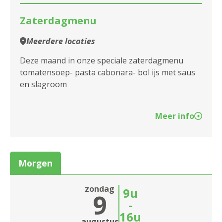
Assistentiewoningen Grisar
Zaterdagmenu
Assistentiewoningen Groen Zuid
Meerdere locaties
Assistentiewoningen Hagelberghof
Deze maand in onze speciale zaterdagmenu
Assistentiewoningen Harincrode
tomatensoep- pasta cabonara- bol ijs met saus
en slagroom
Assistentiewoningen Hof Ter Beke
Assistentiewoningen Hoge Weg
Meer info
Assistentiewoningen Huize Berchem
Assistentiewoningen Joostens-Lemmé
Morgen
Assistentiewoningen Jozef Ickx
zondag
9u
9
Assistentiewoningen Kerkeveld
-
16u
Assistentiewoningen Kronenburg
augustus