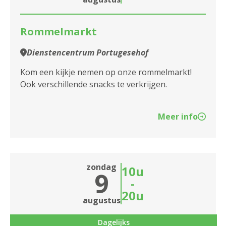
Assistentiewoningen Lange
Rommelmarkt
Batterijstraat
Dienstencentrum Portugesehof
Assistentiewoningen Liberty
Kom een kijkje nemen op onze rommelmarkt!
Assistentiewoningen Liberty II
Ook verschillende snacks te verkrijgen.
Assistentiewoningen Liberty III
Meer info
Assistentiewoningen Lindenhof
Assistentiewoningen Linkeroever
Assistentiewoningen Louis Paul Boon
zondag
10u
9
-
Assistentiewoningen Melgeshof
20u
augustus
Assistentiewoningen Nello
Dagelijks