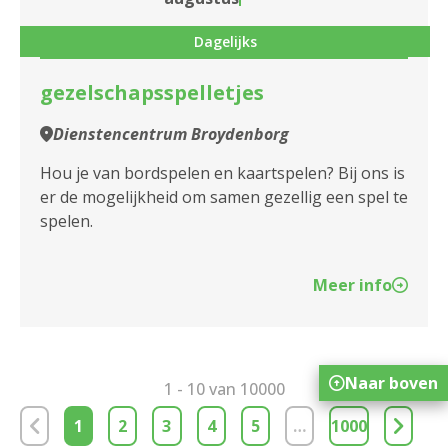
Dienstencentrum Huize Berchem
Dagelijks
Dienstencentrum Kerkeveld
gezelschapsspelletjes
Dienstencentrum Kronenburg
Dienstencentrum Broydenborg
Dienstencentrum Liberty
Hou je van bordspelen en kaartspelen? Bij ons is
er de mogelijkheid om samen gezellig een spel te
Dienstencentrum Linkeroever
spelen.
Dienstencentrum Molengeest
Meer info
Dienstencentrum Moretusburg
Dienstencentrum Oosterveld
Naar boven
1 - 10 van 10000
Dienstencentrum Oversnes
1
2
3
4
5
…
1000
Dienstencentrum Portugesehof