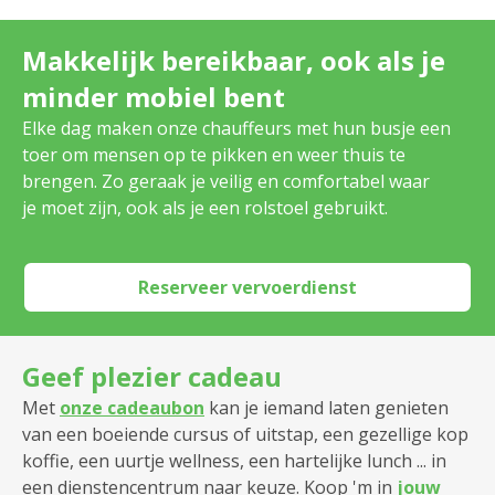
Dienstencentrum Pulhof
Makkelijk bereikbaar, ook als je
Dienstencentrum Romanza
minder mobiel bent
Elke dag maken onze chauffeurs met hun busje een
Dienstencentrum Rozenboom
toer om mensen op te pikken en weer thuis te
Dienstencentrum Ruggeveld
brengen. Zo geraak je veilig en comfortabel waar
je moet zijn, ook als je een rolstoel gebruikt.
Dienstencentrum Santiago
Dienstencentrum Seefhoek
Reserveer vervoerdienst
Dienstencentrum Silsburg
Geef plezier cadeau
Dienstencentrum Sint Andries
Met
onze cadeaubon
kan je iemand laten genieten
Dienstencentrum Ten Gaarde
van een boeiende cursus of uitstap, een gezellige kop
koffie, een uurtje wellness, een hartelijke lunch ... in
Dienstencentrum Tuinwijk
een dienstencentrum naar keuze. Koop 'm in
jouw