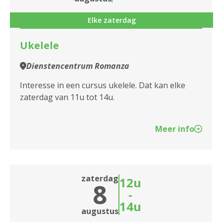
Assistentiewoningen De Sterlingen
Kombine
Elke zaterdag
Assistentiewoningen De Veldekens
Ukelele
Assistentiewoningen Den Bleek
Dienstencentrum Romanza
Assistentiewoningen Den Drossaert
Interesse in een cursus ukelele. Dat kan elke
zaterdag van 11u tot 14u.
Assistentiewoningen Den Drossaert II -
Drossaardstraat
Meer info
Assistentiewoningen Emile Verhaeren
Assistentiewoningen Ernest Claes
zaterdag
Assistentiewoningen Essenhof
12u
8
-
Assistentiewoningen Geestenspoor
14u
augustus