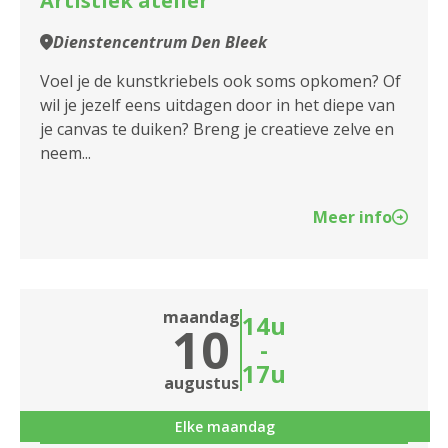
Artistiek atelier
Dienstencentrum Blankenberg
Dienstencentrum Den Bleek
Dienstencentrum Boeksveld
Voel je de kunstkriebels ook soms opkomen? Of
Dienstencentrum Boelaer
wil je jezelf eens uitdagen door in het diepe van
je canvas te duiken? Breng je creatieve zelve en
Dienstencentrum Bosuil
neem...
Dienstencentrum Broydenborg
Meer info
Dienstencentrum Cadix
Dienstencentrum De Boskes
maandag
Dienstencentrum De Brem
14u
10
-
Dienstencentrum De Fontein
17u
augustus
Dienstencentrum De Meere
Elke maandag