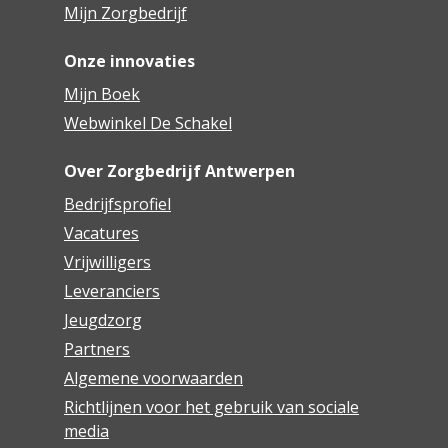
Mijn Zorgbedrijf
Woonzorgcentrum Lichtenberg
Woonzorgcentrum Lozanahof
Onze innovaties
Mijn Boek
Woonzorgcentrum Melgeshof
Webwinkel De Schakel
Woonzorgcentrum Monnikenhof
Over Zorgbedrijf Antwerpen
Woonzorgcentrum Rivierenhof
Bedrijfsprofiel
Vacatures
Woonzorgcentrum Ruytenburg
Vrijwilligers
Woonzorgcentrum Sint Anna
Leveranciers
Jeugdzorg
Woonzorgcentrum Sint Bartholomeus
Partners
Woonzorgcentrum Sint Maria en De Vrije
Algemene voorwaarden
Vlinder Antwerpen
Richtlijnen voor het gebruik van sociale
media
Woonzorgcentrum Vinck Heymans