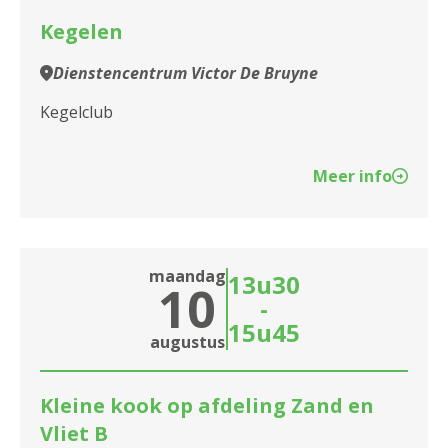
Kegelen
Assistentiewoningen Lange
Batterijstraat
Dienstencentrum Victor De Bruyne
Assistentiewoningen Liberty
Kegelclub
Assistentiewoningen Liberty II
Meer info
Assistentiewoningen Liberty III
Assistentiewoningen Lindenhof
maandag
13u30
Assistentiewoningen Linkeroever
10
-
Assistentiewoningen Louis Paul Boon
15u45
augustus
Assistentiewoningen Melgeshof
Kleine kook op afdeling Zand en
Assistentiewoningen Nello
Vliet B