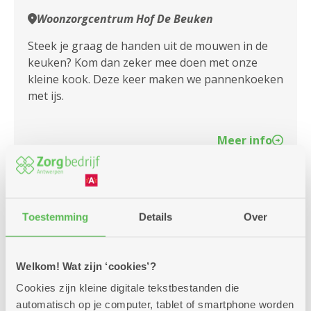
Assistentiewoningen Olvam
Woonzorgcentrum Hof De Beuken
Assistentiewoningen Oosterveld
Steek je graag de handen uit de mouwen in de
keuken? Kom dan zeker mee doen met onze
Assistentiewoningen Ottawa
kleine kook. Deze keer maken we pannenkoeken
met ijs.
Assistentiewoningen Oversnes I en II
Assistentiewoningen Papegaaienhof
Meer info
Assistentiewoningen Patrasche
Assistentiewoningen Portugesehof
maandag
14u
10
Toestemming
Details
Over
Assistentiewoningen Prinshoeve
-
16u
Assistentiewoningen Pulhof
augustus
Welkom! Wat zijn ‘cookies’?
Assistentiewoningen Romanza
Elke maandag
Cookies zijn kleine digitale tekstbestanden die
automatisch op je computer, tablet of smartphone worden