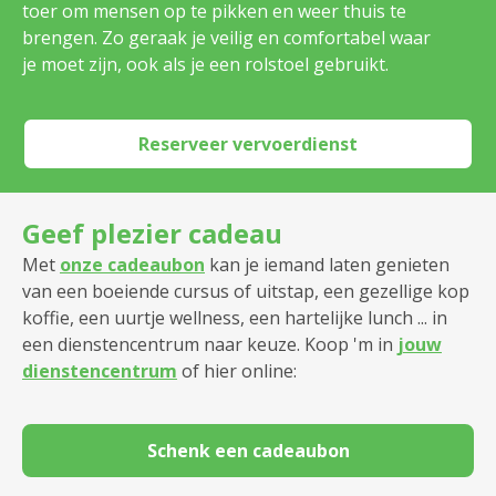
toer om mensen op te pikken en weer thuis te
Dienstencentrum Pulhof
brengen. Zo geraak je veilig en comfortabel waar
je moet zijn, ook als je een rolstoel gebruikt.
Dienstencentrum Romanza
Dienstencentrum Rozenboom
Reserveer vervoerdienst
Dienstencentrum Ruggeveld
Geef plezier cadeau
Dienstencentrum Santiago
Met
onze cadeaubon
kan je iemand laten genieten
Dienstencentrum Seefhoek
van een boeiende cursus of uitstap, een gezellige kop
koffie, een uurtje wellness, een hartelijke lunch ... in
Dienstencentrum Silsburg
een dienstencentrum naar keuze. Koop 'm in
jouw
dienstencentrum
of hier online:
Dienstencentrum Sint Andries
Dienstencentrum Ten Gaarde
Schenk een cadeaubon
Dienstencentrum Tuinwijk