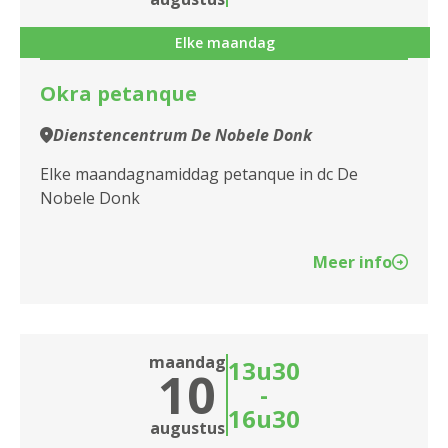
Assistentiewoningen De Sterlingen
Kombine
Elke maandag
Assistentiewoningen De Veldekens
Okra petanque
Assistentiewoningen Den Bleek
Dienstencentrum De Nobele Donk
Assistentiewoningen Den Drossaert
Elke maandagnamiddag petanque in dc De
Nobele Donk
Assistentiewoningen Den Drossaert II -
Drossaardstraat
Meer info
Assistentiewoningen Emile Verhaeren
Assistentiewoningen Ernest Claes
Assistentiewoningen Essenhof
maandag
13u30
10
-
Assistentiewoningen Geestenspoor
16u30
augustus