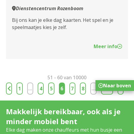
Dienstencentrum Rozenboom
Dienstencentrum Huize Berchem
Bij ons kan je elke dag kaarten. Het spel en je
Dienstencentrum Kerkeveld
speelmaatjes kies je zelf.
Dienstencentrum Kronenburg
Meer info
Dienstencentrum Liberty
Dienstencentrum Linkeroever
Dienstencentrum Molengeest
51 - 60 van 10000
Naar boven
1
…
4
5
6
7
8
…
1000
Dienstencentrum Moretusburg
Dienstencentrum Oosterveld
Makkelijk bereikbaar, ook als je
Dienstencentrum Oversnes
minder mobiel bent
Elke dag maken onze chauffeurs met hun busje een
Dienstencentrum Portugesehof