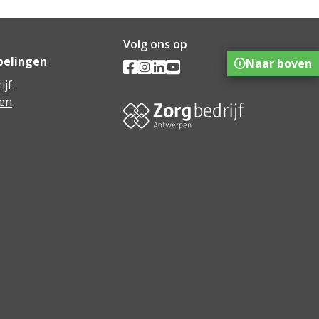
Volg ons op
pelingen
Naar boven
ijf
en