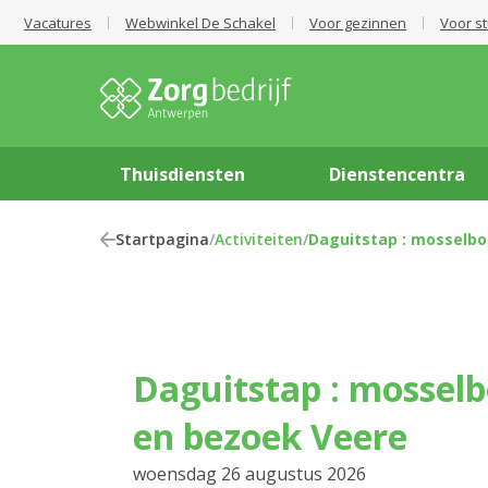
Vacatures
Webwinkel De Schakel
Voor gezinnen
Voor s
Thuisdiensten
Dienstencentra
Startpagina
/
Activiteiten
/
Daguitstap : mosselbo
Daguitstap : mosselboot Yerseke
en bezoek Veere
woensdag 26 augustus 2026