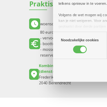
Praktisch
telkens opnieuw in te voeren.
Volgens de wet mogen wij cook
kan je niet weigeren. Voor 
woensdag 26 augustus 2026
09.00 uu
geplaatst door derde partije
80 euro inbegrepen :
(geanonimiseerd) gebruik va
Toestemmingsselectie
- vervoer
combineren met andere inform
Noodzakelijke cookies
- boottocht met gids
- mossel- of steakmenu
reserveer snel - VOL = VOL
Kombine Molengeest
(dienstencentrum)
Frederik Hendrikstraat 53
2040 Berendrecht