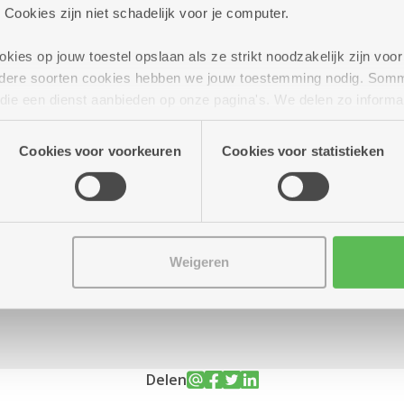
 Cookies zijn niet schadelijk voor je computer.
ies op jouw toestel opslaan als ze strikt noodzakelijk zijn voor 
andere soorten cookies hebben we jouw toestemming nodig. Som
r tot 18.00 uur
n die een dienst aanbieden op onze pagina's. We delen zo informa
n onze site voor social media, advertenties en analyse. Deze p
atie die je aan hen verstrekte.
Cookies voor voorkeuren
Cookies voor statistieken
Weigeren
Delen