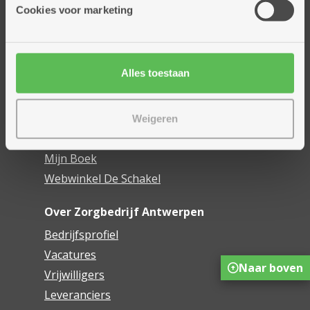
Thuisdiensten
Cookies voor marketing
Dienstencentra
Assistentiewoningen
Woonzorgcentra
Alles toestaan
Financieel comfort
Mijn Zorgbedrijf
Weigeren
Onze innovaties
Mijn Boek
Webwinkel De Schakel
Over Zorgbedrijf Antwerpen
Bedrijfsprofiel
Vacatures
Naar boven
Vrijwilligers
Leveranciers