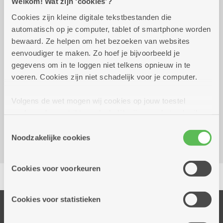
Welkom! Wat zijn ‘cookies’?
Cookies zijn kleine digitale tekstbestanden die
woensdag 9 september
10.00 uur tot 12.00
automatisch op je computer, tablet of smartphone worden
2026
uur
bewaard. Ze helpen om het bezoeken van websites
eenvoudiger te maken. Zo hoef je bijvoorbeeld je
Gratis
gegevens om in te loggen niet telkens opnieuw in te
voeren. Cookies zijn niet schadelijk voor je computer.
Reserveer vervoer
Volgens de wet mogen wij cookies op jouw toestel
Kombine Molengeest (dienstencentrum)
opslaan als ze strikt noodzakelijk zijn voor het gebruik
Frederik Hendrikstraat 53
van de site, dat kan je niet weigeren. Voor andere soorten
Toestemmingsselectie
2040 Berendrecht
cookies hebben we jouw toestemming nodig. Sommige
Noodzakelijke cookies
cookies worden geplaatst door derde partijen die een
dienst aanbieden op onze pagina's. We delen zo
Delen
Cookies voor voorkeuren
informatie over jouw (geanonimiseerd) gebruik van onze
site voor social media, advertenties en analyse. Deze
partners kunnen deze gegevens combineren met andere
Cookies voor statistieken
Onze diensten
informatie die je aan hen verstrekte.