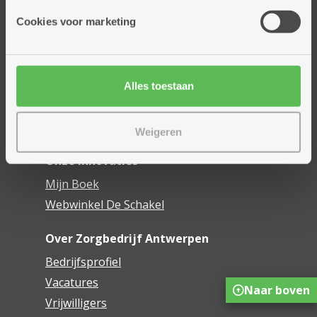
Onze diensten
Cookies voor marketing
Thuisdiensten
Dienstencentra
Assistentiewoningen
Woonzorgcentra
Alles toestaan
Financieel comfort
Mijn Zorgbedrijf
Weigeren
Onze innovaties
Mijn Boek
Webwinkel De Schakel
Over Zorgbedrijf Antwerpen
Bedrijfsprofiel
Vacatures
Naar boven
Vrijwilligers