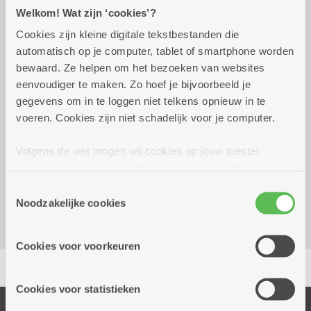
Praktisch
Welkom! Wat zijn ‘cookies’?
Cookies zijn kleine digitale tekstbestanden die
automatisch op je computer, tablet of smartphone worden
donderdag 20 augustus
14.00 uur tot 15.45
bewaard. Ze helpen om het bezoeken van websites
2026
uur
eenvoudiger te maken. Zo hoef je bijvoorbeeld je
Gratis
gegevens om in te loggen niet telkens opnieuw in te
voeren. Cookies zijn niet schadelijk voor je computer.
Reserveer vervoer
Volgens de wet mogen wij cookies op jouw toestel
opslaan als ze strikt noodzakelijk zijn voor het gebruik
Woonzorgcentrum Hof De Beuken
van de site, dat kan je niet weigeren. Voor andere soorten
Geestenspoor 73
Toestemmingsselectie
cookies hebben we jouw toestemming nodig. Sommige
Noodzakelijke cookies
2180 Ekeren
cookies worden geplaatst door derde partijen die een
dienst aanbieden op onze pagina's. We delen zo
Cookies voor voorkeuren
informatie over jouw (geanonimiseerd) gebruik van onze
Delen
site voor social media, advertenties en analyse. Deze
partners kunnen deze gegevens combineren met andere
Cookies voor statistieken
informatie die je aan hen verstrekte.