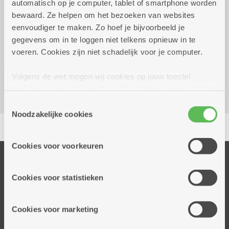
automatisch op je computer, tablet of smartphone worden
2026
uur
bewaard. Ze helpen om het bezoeken van websites
eenvoudiger te maken. Zo hoef je bijvoorbeeld je
Reserveer vervoer
gegevens om in te loggen niet telkens opnieuw in te
voeren. Cookies zijn niet schadelijk voor je computer.
Woonzorgcentrum Hof De Beuken
Geestenspoor 73
Volgens de wet mogen wij cookies op jouw toestel
2180 Ekeren
opslaan als ze strikt noodzakelijk zijn voor het gebruik
van de site, dat kan je niet weigeren. Voor andere soorten
Toestemmingsselectie
cookies hebben we jouw toestemming nodig. Sommige
Noodzakelijke cookies
Delen
cookies worden geplaatst door derde partijen die een
dienst aanbieden op onze pagina's. We delen zo
Cookies voor voorkeuren
informatie over jouw (geanonimiseerd) gebruik van onze
Onze diensten
site voor social media, advertenties en analyse. Deze
partners kunnen deze gegevens combineren met andere
Thuisdiensten
Cookies voor statistieken
informatie die je aan hen verstrekte.
Dienstencentra
Assistentiewoningen
Cookies voor marketing
Woonzorgcentra