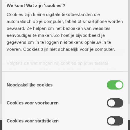
Praktisch
Welkom! Wat zijn ‘cookies’?
Cookies zijn kleine digitale tekstbestanden die
automatisch op je computer, tablet of smartphone worden
donderdag 27 augustus
10.00 uur tot 15.00
bewaard. Ze helpen om het bezoeken van websites
2026
uur
eenvoudiger te maken. Zo hoef je bijvoorbeeld je
Gratis
gegevens om in te loggen niet telkens opnieuw in te
voeren. Cookies zijn niet schadelijk voor je computer.
Reserveer vervoer
Volgens de wet mogen wij cookies op jouw toestel
opslaan als ze strikt noodzakelijk zijn voor het gebruik
Woonzorgcentrum Hof De Beuken
van de site, dat kan je niet weigeren. Voor andere soorten
Geestenspoor 73
Toestemmingsselectie
cookies hebben we jouw toestemming nodig. Sommige
Noodzakelijke cookies
2180 Ekeren
cookies worden geplaatst door derde partijen die een
dienst aanbieden op onze pagina's. We delen zo
Cookies voor voorkeuren
informatie over jouw (geanonimiseerd) gebruik van onze
Delen
site voor social media, advertenties en analyse. Deze
partners kunnen deze gegevens combineren met andere
Cookies voor statistieken
informatie die je aan hen verstrekte.