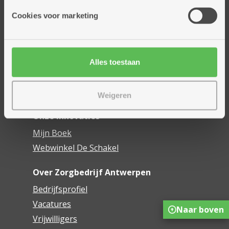
Onze diensten
Cookies voor marketing
Thuisdiensten
Dienstencentra
Assistentiewoningen
Woonzorgcentra
Alles toestaan
Financieel comfort
Mijn Zorgbedrijf
Weigeren
Onze innovaties
Mijn Boek
Webwinkel De Schakel
Over Zorgbedrijf Antwerpen
Bedrijfsprofiel
Vacatures
Naar boven
Vrijwilligers