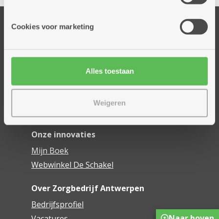
informatie die je aan hen verstrekte.
Onze diensten
Cookies voor marketing
Thuisdiensten
Dienstencentra
Assistentiewoningen
Alles toestaan
Woonzorgcentra
Financieel comfort
Weigeren
Mijn Zorgbedrijf
Onze innovaties
Mijn Boek
Webwinkel De Schakel
Over Zorgbedrijf Antwerpen
Bedrijfsprofiel
Naar boven
Vacatures