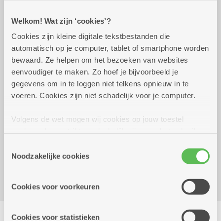
Welkom! Wat zijn ‘cookies’?
Praktisch
Cookies zijn kleine digitale tekstbestanden die
automatisch op je computer, tablet of smartphone worden
bewaard. Ze helpen om het bezoeken van websites
dinsdag 25 augustus
14.00 uur tot 15.30
eenvoudiger te maken. Zo hoef je bijvoorbeeld je
2026
uur
gegevens om in te loggen niet telkens opnieuw in te
Gratis
voeren. Cookies zijn niet schadelijk voor je computer.
Volgens de wet mogen wij cookies op jouw toestel
Reserveer vervoer
opslaan als ze strikt noodzakelijk zijn voor het gebruik
van de site, dat kan je niet weigeren. Voor andere soorten
Woonzorgcentrum Hof De Beuken
Toestemmingsselectie
cookies hebben we jouw toestemming nodig. Sommige
Noodzakelijke cookies
Geestenspoor 73
cookies worden geplaatst door derde partijen die een
2180 Ekeren
dienst aanbieden op onze pagina's. We delen zo
Cookies voor voorkeuren
informatie over jouw (geanonimiseerd) gebruik van onze
site voor social media, advertenties en analyse. Deze
Delen
partners kunnen deze gegevens combineren met andere
Cookies voor statistieken