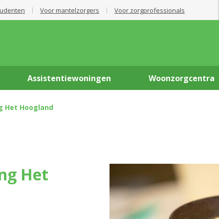
tudenten
Voor mantelzorgers
Voor zorgprofessionals
Assistentiewoningen
Woonzorgcentra
ng Het Hoogland