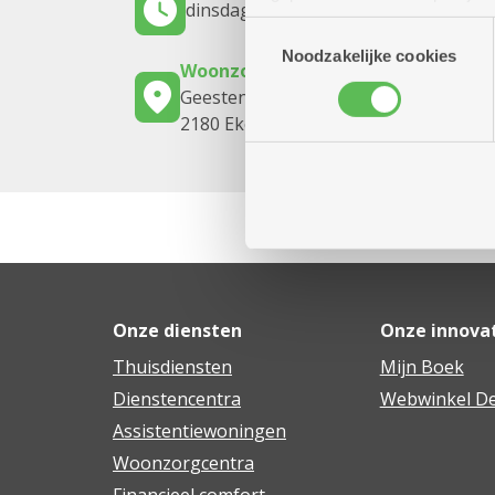
dinsdag 25 augustus 2026
13.30 uur t
(geanonimiseerd) gebruik va
Toestemmingsselectie
combineren met andere inform
Noodzakelijke cookies
Woonzorgcentrum Hof De Beuken
Geestenspoor 73
2180 Ekeren
Onze diensten
Onze innova
Thuisdiensten
Mijn Boek
Dienstencentra
Webwinkel De
Assistentiewoningen
Woonzorgcentra
Financieel comfort