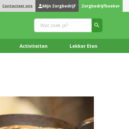
Contacteer ons
Mijn Zorgbedrijf
Zorgbedrijfboeker
Activiteiten
Lekker Eten