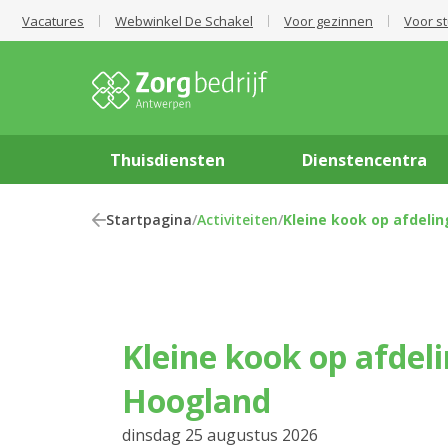
Vacatures
Webwinkel De Schakel
Voor gezinnen
Voor s
Thuisdiensten
Dienstencentra
Startpagina
/
Activiteiten
/
Kleine kook op afdeli
Kleine kook op afdeling Het
Hoogland
dinsdag 25 augustus 2026