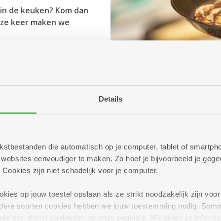
 in de keuken? Kom dan
eze keer maken we
Details
 tekstbestanden die automatisch op je computer, tablet of smart
ebsites eenvoudiger te maken. Zo hoef je bijvoorbeeld je gegev
 Cookies zijn niet schadelijk voor je computer.
ies op jouw toestel opslaan als ze strikt noodzakelijk zijn voor 
andere soorten cookies hebben we jouw toestemming nodig. Som
n die een dienst aanbieden op onze pagina's. We delen zo informa