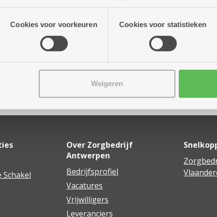
ot 15.45 uur
n onze site voor social media, advertenties en analyse. Deze p
atie die je aan hen verstrekte.
Cookies voor voorkeuren
Cookies voor statistieken
Weigeren
Delen
ties
Over Zorgbedrijf
Snelkop
Antwerpen
Zorgbedr
Bedrijfsprofiel
Vlaander
 Schakel
Vacatures
Vrijwilligers
Leveranciers