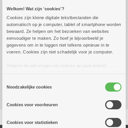
Welkom! Wat zijn ‘cookies’?
Praktisch
Cookies zijn kleine digitale tekstbestanden die
automatisch op je computer, tablet of smartphone worden
woensdag 12 augustus
10.00 uur tot 12.00
bewaard. Ze helpen om het bezoeken van websites
2026
uur
eenvoudiger te maken. Zo hoef je bijvoorbeeld je
gegevens om in te loggen niet telkens opnieuw in te
Gratis
voeren. Cookies zijn niet schadelijk voor je computer.
Volgens de wet mogen wij cookies op jouw toestel
Reserveer vervoer
opslaan als ze strikt noodzakelijk zijn voor het gebruik
Woonzorgcentrum Hof De Beuken
van de site, dat kan je niet weigeren. Voor andere soorten
Toestemmingsselectie
Geestenspoor 73
cookies hebben we jouw toestemming nodig. Sommige
Noodzakelijke cookies
2180 Ekeren
cookies worden geplaatst door derde partijen die een
dienst aanbieden op onze pagina's. We delen zo
Cookies voor voorkeuren
informatie over jouw (geanonimiseerd) gebruik van onze
Delen
site voor social media, advertenties en analyse. Deze
partners kunnen deze gegevens combineren met andere
Cookies voor statistieken
informatie die je aan hen verstrekte.