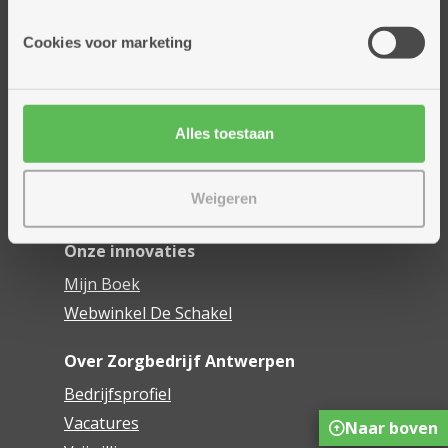
Onze diensten
Cookies voor marketing
Thuisdiensten
Dienstencentra
Assistentiewoningen
Alles toestaan
Woonzorgcentra
Financieel comfort
Weigeren
Mijn Zorgbedrijf
Onze innovaties
Mijn Boek
Webwinkel De Schakel
Over Zorgbedrijf Antwerpen
Bedrijfsprofiel
Vacatures
Naar boven