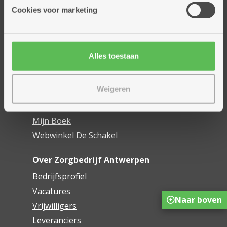
Thuisdiensten
Cookies voor marketing
Dienstencentra
Assistentiewoningen
Woonzorgcentra
Alles toestaan
Financieel comfort
Mijn Zorgbedrijf
Weigeren
Onze innovaties
Mijn Boek
Webwinkel De Schakel
Over Zorgbedrijf Antwerpen
Bedrijfsprofiel
Vacatures
Naar boven
Vrijwilligers
Leveranciers