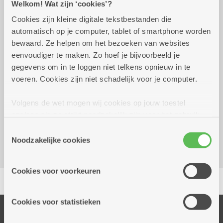
Welkom! Wat zijn ‘cookies’?
Praktisch
Cookies zijn kleine digitale tekstbestanden die
automatisch op je computer, tablet of smartphone worden
bewaard. Ze helpen om het bezoeken van websites
dinsdag 11 augustus
14.00 uur tot 16.30
eenvoudiger te maken. Zo hoef je bijvoorbeeld je
2026
uur
gegevens om in te loggen niet telkens opnieuw in te
voeren. Cookies zijn niet schadelijk voor je computer.
Reserveer vervoer
Volgens de wet mogen wij cookies op jouw toestel
Woonzorgcentrum Hof De Beuken
opslaan als ze strikt noodzakelijk zijn voor het gebruik
Geestenspoor 73
van de site, dat kan je niet weigeren. Voor andere soorten
Toestemmingsselectie
2180 Ekeren
cookies hebben we jouw toestemming nodig. Sommige
Noodzakelijke cookies
cookies worden geplaatst door derde partijen die een
dienst aanbieden op onze pagina's. We delen zo
Cookies voor voorkeuren
Delen
informatie over jouw (geanonimiseerd) gebruik van onze
site voor social media, advertenties en analyse. Deze
partners kunnen deze gegevens combineren met andere
Cookies voor statistieken
informatie die je aan hen verstrekte.
Onze diensten