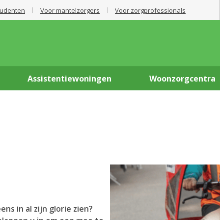
tudenten
Voor mantelzorgers
Voor zorgprofessionals
Assistentiewoningen
Woonzorgcentra
ns in al zijn glorie zien?