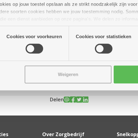
ies op jouw toestel opslaan als ze strikt noodzakelijk zijn voor 
andere soorten cookies hebben we jouw toestemming nodig. Som
n die een dienst aanbieden op onze pagina's. We delen zo informa
n onze site voor social media, advertenties en analyse. Deze p
ot 16.00 uur
atie die je aan hen verstrekte.
Cookies voor voorkeuren
Cookies voor statistieken
Weigeren
Delen
ties
Over Zorgbedrijf
Snelkop