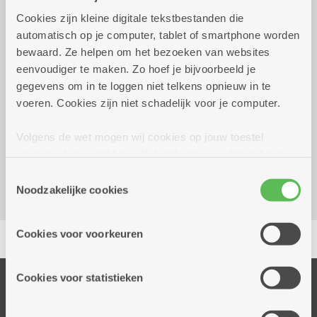
Cookies zijn kleine digitale tekstbestanden die
dinsdag 11 augustus
10.15 uur tot 11.30
automatisch op je computer, tablet of smartphone worden
2026
uur
bewaard. Ze helpen om het bezoeken van websites
Gratis voor bewoners
eenvoudiger te maken. Zo hoef je bijvoorbeeld je
gegevens om in te loggen niet telkens opnieuw in te
voeren. Cookies zijn niet schadelijk voor je computer.
Reserveer vervoer
Volgens de wet mogen wij cookies op jouw toestel
Woonzorgcentrum Hof De Beuken
opslaan als ze strikt noodzakelijk zijn voor het gebruik
Geestenspoor 73
van de site, dat kan je niet weigeren. Voor andere soorten
2180 Ekeren
Toestemmingsselectie
cookies hebben we jouw toestemming nodig. Sommige
Noodzakelijke cookies
cookies worden geplaatst door derde partijen die een
dienst aanbieden op onze pagina's. We delen zo
Delen
Cookies voor voorkeuren
informatie over jouw (geanonimiseerd) gebruik van onze
site voor social media, advertenties en analyse. Deze
partners kunnen deze gegevens combineren met andere
Cookies voor statistieken
Onze diensten
informatie die je aan hen verstrekte.
Thuisdiensten