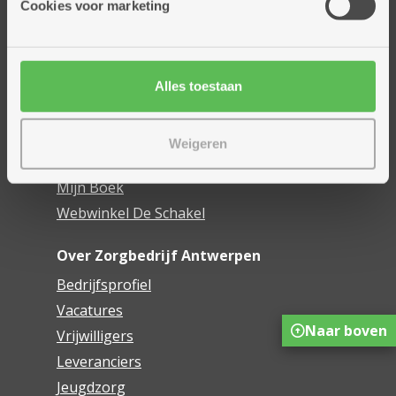
Cookies voor marketing
Dienstencentra
Assistentiewoningen
Woonzorgcentra
Alles toestaan
Financieel comfort
Mijn Zorgbedrijf
Weigeren
Onze innovaties
Mijn Boek
Webwinkel De Schakel
Over Zorgbedrijf Antwerpen
Bedrijfsprofiel
Vacatures
Naar boven
Vrijwilligers
Leveranciers
Jeugdzorg