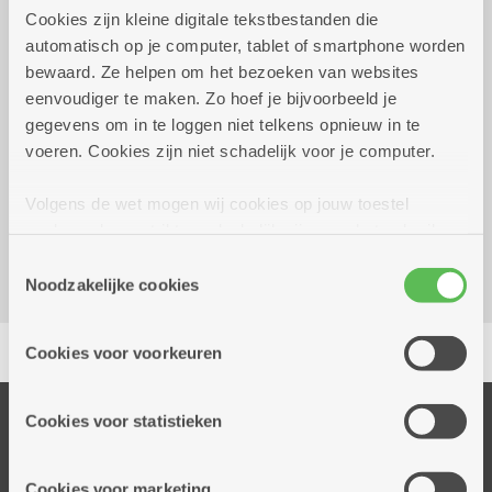
Cookies zijn kleine digitale tekstbestanden die
automatisch op je computer, tablet of smartphone worden
bewaard. Ze helpen om het bezoeken van websites
maandag 10 augustus
14.00 uur tot 15.45
eenvoudiger te maken. Zo hoef je bijvoorbeeld je
2026
uur
gegevens om in te loggen niet telkens opnieuw in te
voeren. Cookies zijn niet schadelijk voor je computer.
Reserveer vervoer
Woonzorgcentrum Hof De Beuken
Volgens de wet mogen wij cookies op jouw toestel
Geestenspoor 73
opslaan als ze strikt noodzakelijk zijn voor het gebruik
2180 Ekeren
van de site, dat kan je niet weigeren. Voor andere soorten
Toestemmingsselectie
cookies hebben we jouw toestemming nodig. Sommige
Noodzakelijke cookies
cookies worden geplaatst door derde partijen die een
Delen
dienst aanbieden op onze pagina's. We delen zo
Cookies voor voorkeuren
informatie over jouw (geanonimiseerd) gebruik van onze
site voor social media, advertenties en analyse. Deze
partners kunnen deze gegevens combineren met andere
Onze diensten
Cookies voor statistieken
informatie die je aan hen verstrekte.
Thuisdiensten
Dienstencentra
Cookies voor marketing