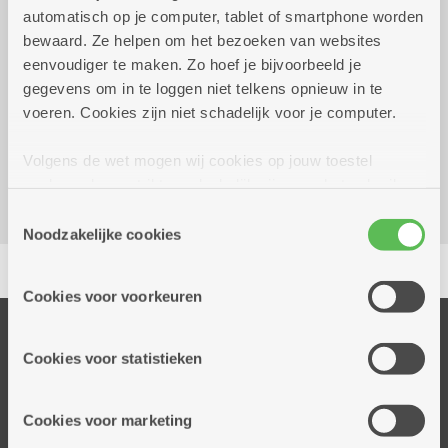
automatisch op je computer, tablet of smartphone worden
vrijdag 7 augustus 2026
13.30 uur tot 15.30 uur
bewaard. Ze helpen om het bezoeken van websites
eenvoudiger te maken. Zo hoef je bijvoorbeeld je
gegevens om in te loggen niet telkens opnieuw in te
Reserveer vervoer
voeren. Cookies zijn niet schadelijk voor je computer.
Woonzorgcentrum Hof De Beuken
Geestenspoor 73
Volgens de wet mogen wij cookies op jouw toestel
2180 Ekeren
opslaan als ze strikt noodzakelijk zijn voor het gebruik
van de site, dat kan je niet weigeren. Voor andere soorten
Toestemmingsselectie
cookies hebben we jouw toestemming nodig. Sommige
Noodzakelijke cookies
Delen
cookies worden geplaatst door derde partijen die een
dienst aanbieden op onze pagina's. We delen zo
Cookies voor voorkeuren
informatie over jouw (geanonimiseerd) gebruik van onze
site voor social media, advertenties en analyse. Deze
Onze diensten
partners kunnen deze gegevens combineren met andere
Cookies voor statistieken
Thuisdiensten
informatie die je aan hen verstrekte.
Dienstencentra
Cookies voor marketing
Assistentiewoningen