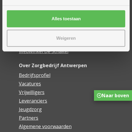
Woonzorgcentra
Financieel comfort
Mijn Zorgbedrijf
Alles toestaan
Onze innovaties
Weigeren
Mijn Boek
Webwinkel De Schakel
Over Zorgbedrijf Antwerpen
Bedrijfsprofiel
Vacatures
Vrijwilligers
Naar boven
Leveranciers
Jeugdzorg
Partners
Algemene voorwaarden