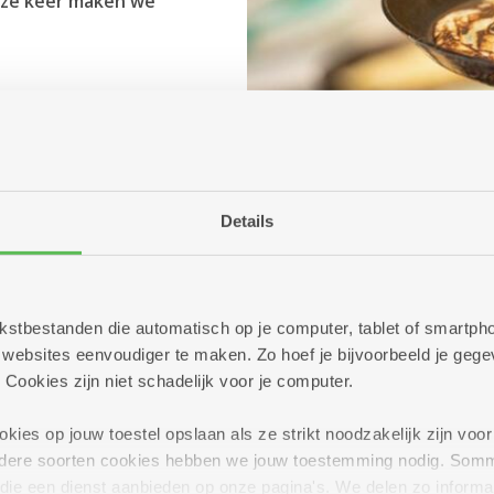
eze keer maken we
Details
 tekstbestanden die automatisch op je computer, tablet of smart
ebsites eenvoudiger te maken. Zo hoef je bijvoorbeeld je gegev
 Cookies zijn niet schadelijk voor je computer.
ies op jouw toestel opslaan als ze strikt noodzakelijk zijn voor 
andere soorten cookies hebben we jouw toestemming nodig. Som
n die een dienst aanbieden op onze pagina's. We delen zo informa