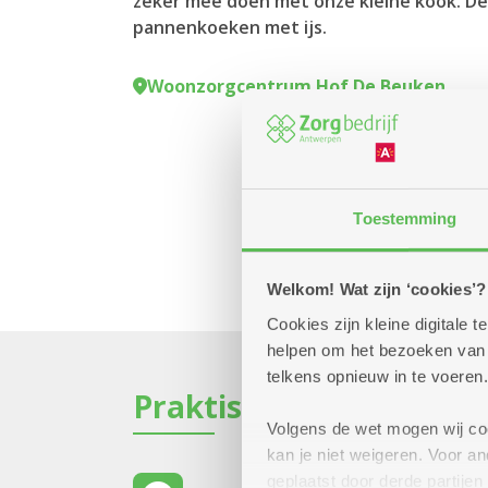
zeker mee doen met onze kleine kook. D
pannenkoeken met ijs.
Woonzorgcentrum Hof De Beuken
Toestemming
Welkom! Wat zijn ‘cookies’?
Cookies zijn kleine digitale
helpen om het bezoeken van w
telkens opnieuw in te voeren.
Praktisch
Volgens de wet mogen wij cook
kan je niet weigeren. Voor 
geplaatst door derde partije