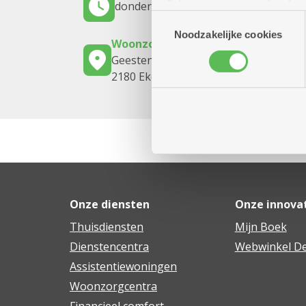
donderdag 6 augustus 2026
13.30 uur
(geanonimiseerd) gebruik va
Toestemmingsselectie
combineren met andere inform
Noodzakelijke cookies
Woonzorgcentrum Hof De Beuken
Geestenspoor 73
2180 Ekeren
Onze diensten
Onze innova
Thuisdiensten
Mijn Boek
Dienstencentra
Webwinkel De
Assistentiewoningen
Woonzorgcentra
Financieel comfort