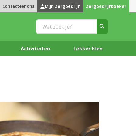
Contacteer ons
Mijn Zorgbedrijf
Zorgbedrijfboeker
Activiteiten
Lekker Eten