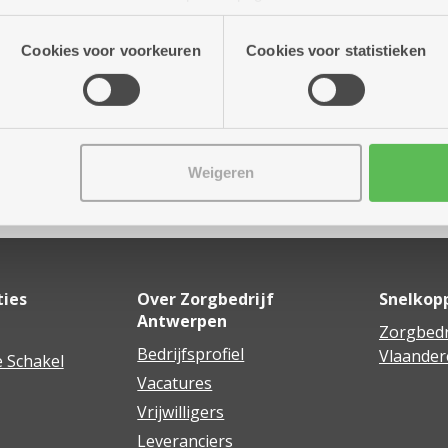
 tot 15.45 uur
n onze site voor social media, advertenties en analyse. Deze p
atie die je aan hen verstrekte.
Cookies voor voorkeuren
Cookies voor statistieken
Weigeren
Delen
ties
Over Zorgbedrijf
Snelkop
Antwerpen
Zorgbedr
Bedrijfsprofiel
Vlaander
 Schakel
Vacatures
Vrijwilligers
Leveranciers