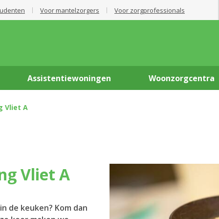
tudenten
Voor mantelzorgers
Voor zorgprofessionals
Assistentiewoningen
Woonzorgcentra
 Vliet A
ng Vliet A
 in de keuken? Kom dan