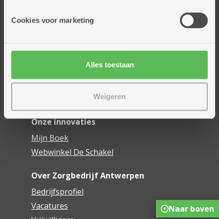
Onze diensten
Cookies voor marketing
Thuisdiensten
Dienstencentra
Assistentiewoningen
Alles toestaan
Woonzorgcentra
Financieel comfort
Weigeren
Mijn Zorgbedrijf
Onze innovaties
Mijn Boek
Webwinkel De Schakel
Over Zorgbedrijf Antwerpen
Bedrijfsprofiel
Vacatures
Naar boven