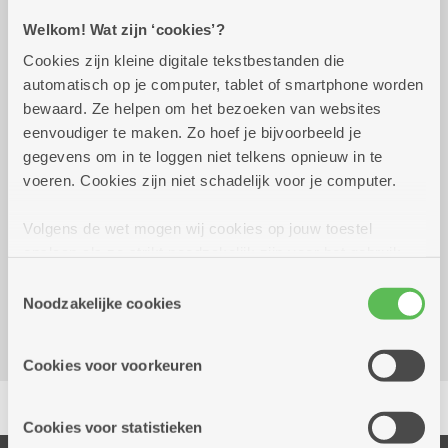
Welkom! Wat zijn ‘cookies’?
Praktisch
Cookies zijn kleine digitale tekstbestanden die
automatisch op je computer, tablet of smartphone worden
bewaard. Ze helpen om het bezoeken van websites
dinsdag 4 augustus 2026
13.30 uur tot 16.00 uur
eenvoudiger te maken. Zo hoef je bijvoorbeeld je
gegevens om in te loggen niet telkens opnieuw in te
Gratis
voeren. Cookies zijn niet schadelijk voor je computer.
Volgens de wet mogen wij cookies op jouw toestel
Reserveer vervoer
opslaan als ze strikt noodzakelijk zijn voor het gebruik
Woonzorgcentrum Hof De Beuken
van de site, dat kan je niet weigeren. Voor andere soorten
Toestemmingsselectie
Geestenspoor 73
cookies hebben we jouw toestemming nodig. Sommige
Noodzakelijke cookies
2180 Ekeren
cookies worden geplaatst door derde partijen die een
dienst aanbieden op onze pagina's. We delen zo
Cookies voor voorkeuren
informatie over jouw (geanonimiseerd) gebruik van onze
Delen
site voor social media, advertenties en analyse. Deze
partners kunnen deze gegevens combineren met andere
Cookies voor statistieken
informatie die je aan hen verstrekte.