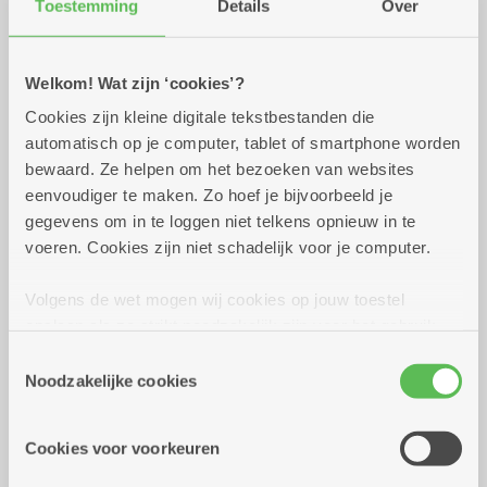
Toestemming
Details
Over
Praktisch
Welkom! Wat zijn ‘cookies’?
Cookies zijn kleine digitale tekstbestanden die
dinsdag 8 september
14.00 uur tot 16.30
automatisch op je computer, tablet of smartphone worden
2026
uur
bewaard. Ze helpen om het bezoeken van websites
eenvoudiger te maken. Zo hoef je bijvoorbeeld je
3.20 euro voor mini loempia's
gegevens om in te loggen niet telkens opnieuw in te
voeren. Cookies zijn niet schadelijk voor je computer.
Reserveer vervoer
Volgens de wet mogen wij cookies op jouw toestel
Dienstencentrum Kronenburg
opslaan als ze strikt noodzakelijk zijn voor het gebruik
Van Duyststraat 192
van de site, dat kan je niet weigeren. Voor andere soorten
Toestemmingsselectie
2100 Deurne
cookies hebben we jouw toestemming nodig. Sommige
Noodzakelijke cookies
Assistentiewoningen Kronenburg
cookies worden geplaatst door derde partijen die een
Van Duyststraat 188 - 194
dienst aanbieden op onze pagina's. We delen zo
2100 Deurne
Cookies voor voorkeuren
informatie over jouw (geanonimiseerd) gebruik van onze
site voor social media, advertenties en analyse. Deze