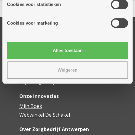
partners kunnen deze gegevens combineren met andere
Delen
Cookies voor statistieken
informatie die je aan hen verstrekte.
Cookies voor marketing
Onze diensten
Thuisdiensten
Dienstencentra
Alles toestaan
Assistentiewoningen
Woonzorgcentra
Weigeren
Financieel comfort
Mijn Zorgbedrijf
Onze innovaties
Mijn Boek
Webwinkel De Schakel
Over Zorgbedrijf Antwerpen