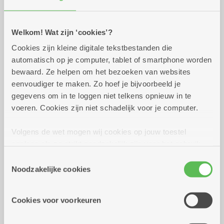
Praktisch
Welkom! Wat zijn ‘cookies’?
Cookies zijn kleine digitale tekstbestanden die
donderdag 3 september
13.00 uur tot 16.00
automatisch op je computer, tablet of smartphone worden
2026
uur
bewaard. Ze helpen om het bezoeken van websites
4 euro voor nagels.
eenvoudiger te maken. Zo hoef je bijvoorbeeld je
gegevens om in te loggen niet telkens opnieuw in te
voeren. Cookies zijn niet schadelijk voor je computer.
Reserveer vervoer
Volgens de wet mogen wij cookies op jouw toestel
Dienstencentrum Kronenburg
opslaan als ze strikt noodzakelijk zijn voor het gebruik
Van Duyststraat 192
van de site, dat kan je niet weigeren. Voor andere soorten
2100 Deurne
Toestemmingsselectie
cookies hebben we jouw toestemming nodig. Sommige
Noodzakelijke cookies
Assistentiewoningen Kronenburg
cookies worden geplaatst door derde partijen die een
Van Duyststraat 188 - 194
dienst aanbieden op onze pagina's. We delen zo
2100 Deurne
Cookies voor voorkeuren
informatie over jouw (geanonimiseerd) gebruik van onze
site voor social media, advertenties en analyse. Deze