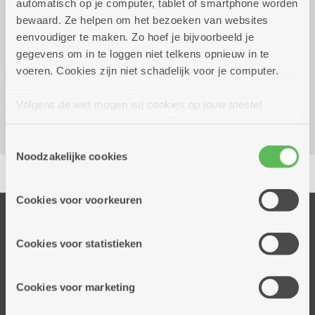
automatisch op je computer, tablet of smartphone worden
donderdag 30 juli 2026
11.30 uur tot 12.00 uur
bewaard. Ze helpen om het bezoeken van websites
eenvoudiger te maken. Zo hoef je bijvoorbeeld je
Reserveer vervoer
gegevens om in te loggen niet telkens opnieuw in te
voeren. Cookies zijn niet schadelijk voor je computer.
Woonzorgcentrum Hof De Beuken
Geestenspoor 73
Volgens de wet mogen wij cookies op jouw toestel
2180 Ekeren
opslaan als ze strikt noodzakelijk zijn voor het gebruik
van de site, dat kan je niet weigeren. Voor andere soorten
Toestemmingsselectie
cookies hebben we jouw toestemming nodig. Sommige
Noodzakelijke cookies
Delen
cookies worden geplaatst door derde partijen die een
dienst aanbieden op onze pagina's. We delen zo
Cookies voor voorkeuren
informatie over jouw (geanonimiseerd) gebruik van onze
Onze diensten
site voor social media, advertenties en analyse. Deze
partners kunnen deze gegevens combineren met andere
Thuisdiensten
Cookies voor statistieken
informatie die je aan hen verstrekte.
Dienstencentra
Assistentiewoningen
Cookies voor marketing
Woonzorgcentra