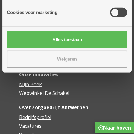
Onze diensten
Cookies voor marketing
Thuisdiensten
Dienstencentra
Assistentiewoningen
Alles toestaan
Woonzorgcentra
Financieel comfort
Weigeren
Mijn Zorgbedrijf
Onze innovaties
Mijn Boek
Webwinkel De Schakel
Over Zorgbedrijf Antwerpen
Bedrijfsprofiel
Vacatures
Naar boven