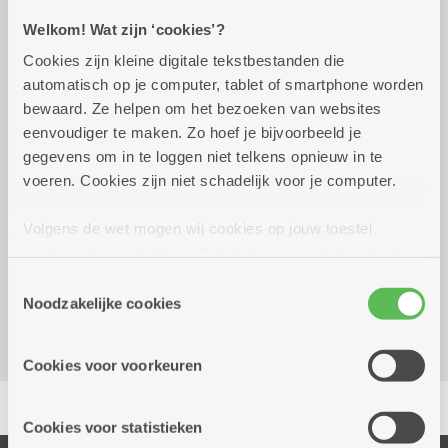
Welkom! Wat zijn ‘cookies’?
Praktisch
Cookies zijn kleine digitale tekstbestanden die
automatisch op je computer, tablet of smartphone worden
bewaard. Ze helpen om het bezoeken van websites
woensdag 29 juli 2026
10.00 uur tot 12.00 uur
eenvoudiger te maken. Zo hoef je bijvoorbeeld je
gegevens om in te loggen niet telkens opnieuw in te
Gratis
voeren. Cookies zijn niet schadelijk voor je computer.
Volgens de wet mogen wij cookies op jouw toestel
Reserveer vervoer
opslaan als ze strikt noodzakelijk zijn voor het gebruik
Woonzorgcentrum Hof De Beuken
van de site, dat kan je niet weigeren. Voor andere soorten
Toestemmingsselectie
Geestenspoor 73
cookies hebben we jouw toestemming nodig. Sommige
Noodzakelijke cookies
2180 Ekeren
cookies worden geplaatst door derde partijen die een
dienst aanbieden op onze pagina's. We delen zo
Cookies voor voorkeuren
informatie over jouw (geanonimiseerd) gebruik van onze
Delen
site voor social media, advertenties en analyse. Deze
partners kunnen deze gegevens combineren met andere
Cookies voor statistieken
informatie die je aan hen verstrekte.