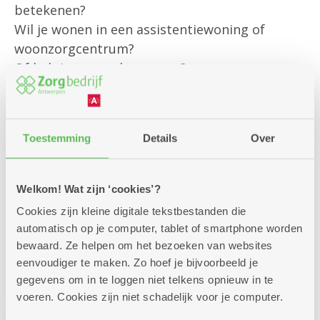
betekenen?
Wil je wonen in een assistentiewoning of
woonzorgcentrum?
Of heb je een andere vraag?
Onze klantenbegeleider is er om jou
persoonlijk te helpen met al jouw vragen rond
Toestemming
Details
Over
bestaande diensten
en om je te informeren over alle
mogelijkheden die we aanbieden.
Welkom! Wat zijn ‘cookies’?
Cookies zijn kleine digitale tekstbestanden die
Kom gerust langs – we helpen je graag verder!
automatisch op je computer, tablet of smartphone worden
bewaard. Ze helpen om het bezoeken van websites
eenvoudiger te maken. Zo hoef je bijvoorbeeld je
gegevens om in te loggen niet telkens opnieuw in te
voeren. Cookies zijn niet schadelijk voor je computer.
Zitdagen klantendienst