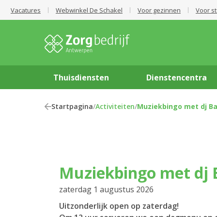
Vacatures
Webwinkel De Schakel
Voor gezinnen
Voor s
Thuisdiensten
Dienstencentra
Startpagina
/
Activiteiten
/
Muziekbingo met dj B
Muziekbingo met dj
zaterdag 1 augustus 2026
Uitzonderlijk open op zaterdag!