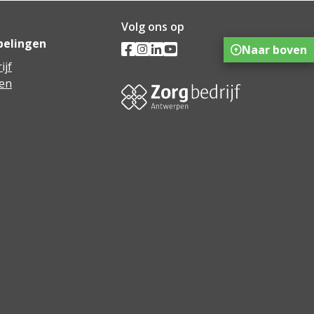
Volg ons op
pelingen
Naar boven
ijf
en