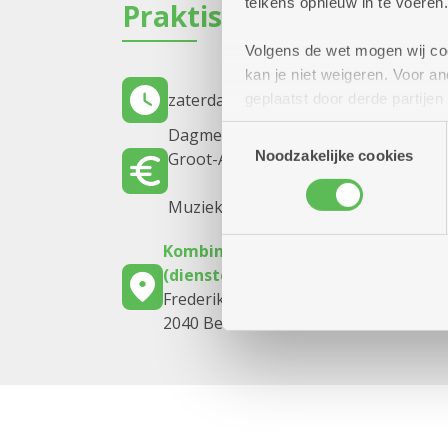
telkens opnieuw in te voeren.
Praktisch
Volgens de wet mogen wij cook
kan je niet weigeren. Voor 
zaterdag 1 augustus 2026
11.00 uur t
geplaatst door derde partije
(geanonimiseerd) gebruik va
Toestemmingsselectie
Dagmenu (vooraf reserveren) : 10 eu
combineren met andere inform
Noodzakelijke cookies
Groot-Antwerpen, anderen betalen 18
Muziekbingo - kaarten worden ter pl
Kombine Molengeest
(dienstencentrum)
Frederik Hendrikstraat 53
2040 Berendrecht