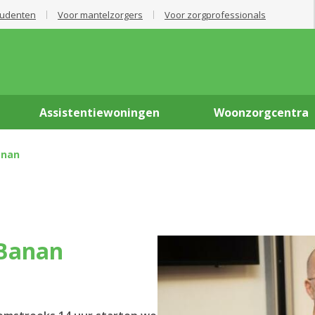
tudenten
Voor mantelzorgers
Voor zorgprofessionals
Assistentiewoningen
Woonzorgcentra
anan
 Banan