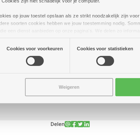
 Cookies zijn niet schadelijk voor je computer.
ies op jouw toestel opslaan als ze strikt noodzakelijk zijn voor 
andere soorten cookies hebben we jouw toestemming nodig. Som
ot 17.00 uur
n die een dienst aanbieden op onze pagina's. We delen zo informa
n onze site voor social media, advertenties en analyse. Deze p
ro voor 65-plus en inwoner
atie die je aan hen verstrekte.
Cookies voor voorkeuren
Cookies voor statistieken
,20 euro.
aatse verkocht.
Weigeren
Delen