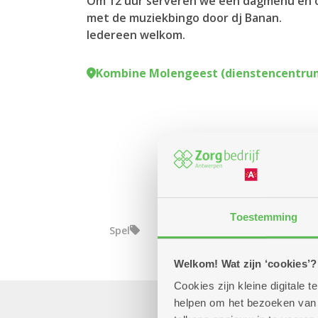
Om 12 uur serveren we een dagmenu en o
met de muziekbingo door dj Banan.
Iedereen welkom.
Kombine Molengeest (dienstencentru
Toestemming
Spel
Welkom! Wat zijn ‘cookies’?
Cookies zijn kleine digitale
helpen om het bezoeken van w