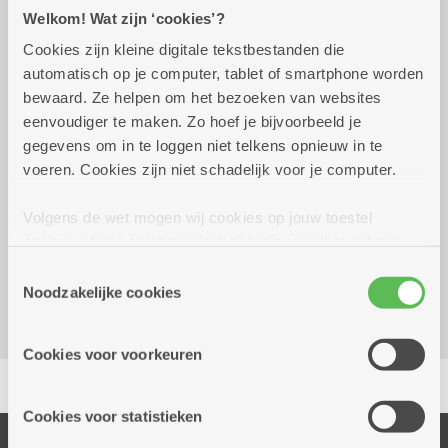
Praktisch
Welkom! Wat zijn ‘cookies’?
Cookies zijn kleine digitale tekstbestanden die
automatisch op je computer, tablet of smartphone worden
vrijdag 14 augustus 2026
12.00 uur tot 16.00 uur
bewaard. Ze helpen om het bezoeken van websites
eenvoudiger te maken. Zo hoef je bijvoorbeeld je
Gratis.
gegevens om in te loggen niet telkens opnieuw in te
Geen aankoopverplichting.
voeren. Cookies zijn niet schadelijk voor je computer.
Reserveer vervoer
Volgens de wet mogen wij cookies op jouw toestel
opslaan als ze strikt noodzakelijk zijn voor het gebruik
Kombine Molengeest (dienstencentrum)
van de site, dat kan je niet weigeren. Voor andere soorten
Frederik Hendrikstraat 53
Toestemmingsselectie
cookies hebben we jouw toestemming nodig. Sommige
Noodzakelijke cookies
2040 Berendrecht
cookies worden geplaatst door derde partijen die een
dienst aanbieden op onze pagina's. We delen zo
Cookies voor voorkeuren
informatie over jouw (geanonimiseerd) gebruik van onze
Delen
site voor social media, advertenties en analyse. Deze
partners kunnen deze gegevens combineren met andere
Cookies voor statistieken
informatie die je aan hen verstrekte.