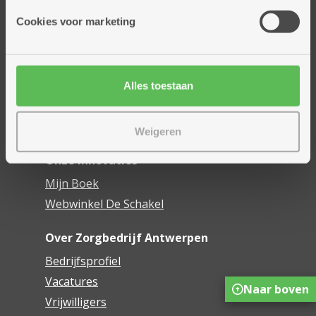
Onze diensten
Cookies voor marketing
Thuisdiensten
Dienstencentra
Assistentiewoningen
Woonzorgcentra
Alles toestaan
Financieel comfort
Mijn Zorgbedrijf
Weigeren
Onze innovaties
Mijn Boek
Webwinkel De Schakel
Over Zorgbedrijf Antwerpen
Bedrijfsprofiel
Vacatures
Naar boven
Vrijwilligers