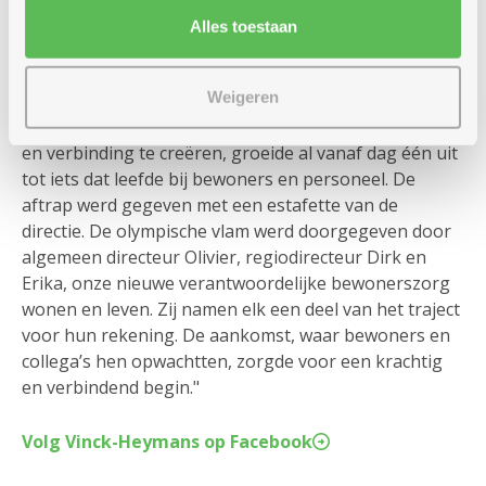
De Vinckse Spelen
Alles toestaan
Afgelopen week stond woonzorgcentrum Vinck-
Heymans in Antwerpen volledig in het teken van de
Weigeren
eerste editie van de Vinckse Spelen. Stafmedewerker
Ans: "Wat begon als een idee om wat extra beweging
en verbinding te creëren, groeide al vanaf dag één uit
tot iets dat leefde bij bewoners en personeel. De
aftrap werd gegeven met een estafette van de
directie. De olympische vlam werd doorgegeven door
algemeen directeur Olivier, regiodirecteur Dirk en
Erika, onze nieuwe verantwoordelijke bewonerszorg
wonen en leven. Zij namen elk een deel van het traject
voor hun rekening. De aankomst, waar bewoners en
collega’s hen opwachtten, zorgde voor een krachtig
en verbindend begin."
Volg Vinck-Heymans op Facebook