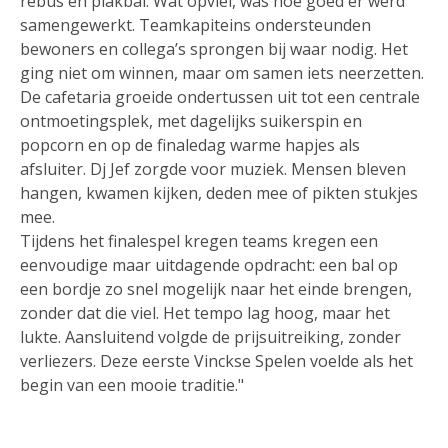
rebus en plakbal. Wat opviel, was hoe goed er werd
samengewerkt. Teamkapiteins ondersteunden
bewoners en collega’s sprongen bij waar nodig. Het
ging niet om winnen, maar om samen iets neerzetten.
De cafetaria groeide ondertussen uit tot een centrale
ontmoetingsplek, met dagelijks suikerspin en
popcorn en op de finaledag warme hapjes als
afsluiter. Dj Jef zorgde voor muziek. Mensen bleven
hangen, kwamen kijken, deden mee of pikten stukjes
mee.
Tijdens het finalespel kregen teams kregen een
eenvoudige maar uitdagende opdracht: een bal op
een bordje zo snel mogelijk naar het einde brengen,
zonder dat die viel. Het tempo lag hoog, maar het
lukte. Aansluitend volgde de prijsuitreiking, zonder
verliezers. Deze eerste Vinckse Spelen voelde als het
begin van een mooie traditie."