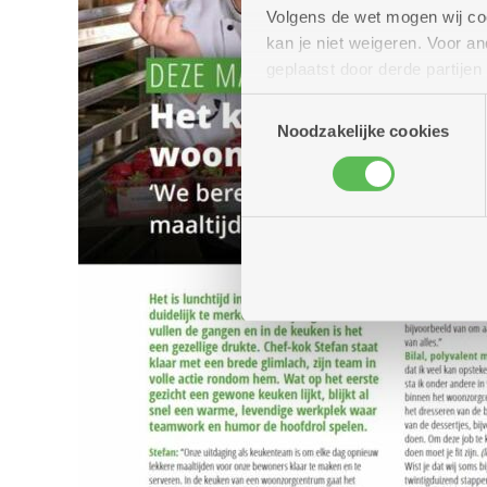
Volgens de wet mogen wij cook
kan je niet weigeren. Voor 
geplaatst door derde partije
(geanonimiseerd) gebruik va
Toestemmingsselectie
combineren met andere inform
Noodzakelijke cookies