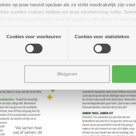
ies op jouw toestel opslaan als ze strikt noodzakelijk zijn voor 
andere soorten cookies hebben we jouw toestemming nodig. Som
n die een dienst aanbieden op onze pagina's. We delen zo informa
n onze site voor social media, advertenties en analyse. Deze p
atie die je aan hen verstrekte.
Cookies voor voorkeuren
Cookies voor statistieken
Weigeren