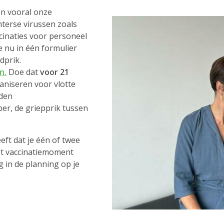
 en vooral onze
terse virussen zoals
ccinaties voor personeel
 nu in één formulier
idprik.
n.
Doe dat
voor 21
aniseren voor vlotte
rden
er, de griepprik tussen
eft dat je één of twee
het vaccinatiemoment
g in de planning op je