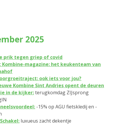
ember 2025
je prik tegen griep of covid
et Kombine-magazine: het keukenteam van
nahof
oorgroeitraject: ook iets voor jou?
euwe Kombine Sint Andries opent de deuren
ie in de kijker:
terugkomdag ZIJsprong
gIN
neelsvoordeel:
-15% op AGU fietskledij en -
n
 Schakel:
luxueus zacht dekentje