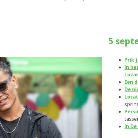
5 sept
Prik 
In h
Loza
Een d
De ni
Locat
sprin
Perso
tasse
In De