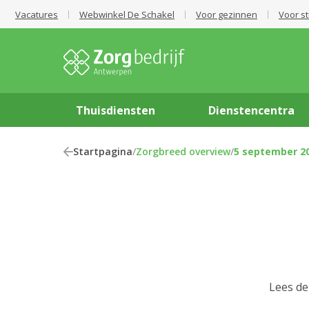
Vacatures
Webwinkel De Schakel
Voor gezinnen
Voor s
Thuisdiensten
Dienstencentra
Startpagina
/
Zorgbreed overview
/
5 september 2
Lees de