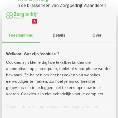
in de brasserieën van Zorgbedrijf Vlaanderen
Zondag 21 juni
Feest
woonzorgcentrum Bloemenveld in Wilrijk
Donderdag 25 juni
Toestemming
Details
Over
Afterworkparty
Kombine Molengeest in Berendrecht
Welkom! Wat zijn ‘cookies’?
Cookies zijn kleine digitale tekstbestanden die
automatisch op je computer, tablet of smartphone worden
bewaard. Ze helpen om het bezoeken van websites
eenvoudiger te maken. Zo hoef je bijvoorbeeld je
Terug naar overzicht
gegevens om in te loggen niet telkens opnieuw in te
voeren. Cookies zijn niet schadelijk voor je computer.
Volgens de wet mogen wij cookies op jouw toestel
opslaan als ze strikt noodzakelijk zijn voor het gebruik