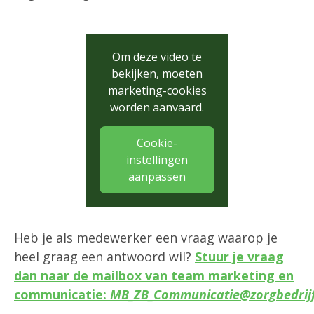
Om deze video te
bekijken, moeten
marketing-cookies
worden aanvaard.
Cookie-
instellingen
aanpassen
Heb je als medewerker een vraag waarop je
heel graag een antwoord wil?
Stuur je vraag
dan naar de mailbox van team marketing en
communicatie:
MB_ZB_Communicatie@zorgbedrijf