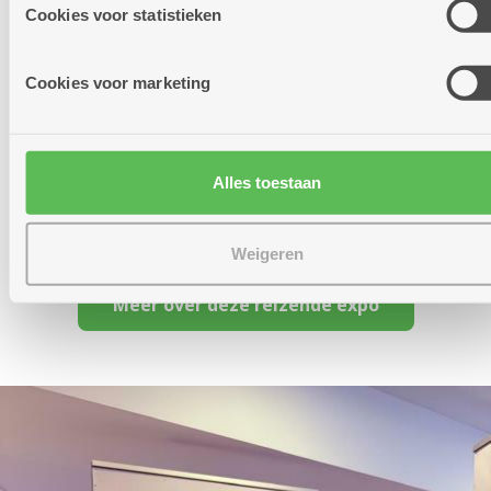
informatie die je aan hen verstrekte.
Cookies voor statistieken
Cookies voor marketing
Alles toestaan
Weigeren
Meer over deze reizende expo